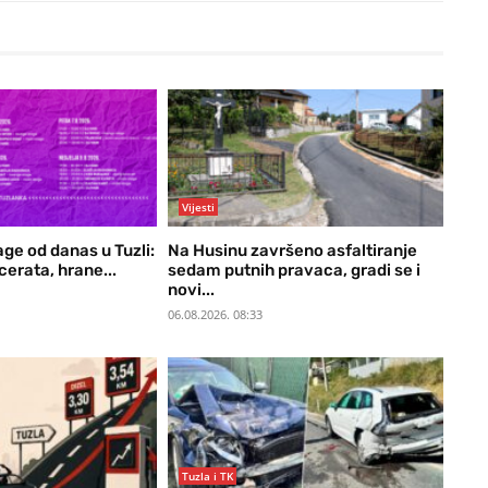
Vijesti
ge od danas u Tuzli:
Na Husinu završeno asfaltiranje
cerata, hrane...
sedam putnih pravaca, gradi se i
novi...
06.08.2026. 08:33
Tuzla i TK