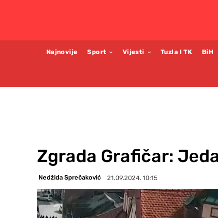
Najnovije
Sport
Vijesti
Tuzla I TK
BiH
Zgrada Grafičar: Jed
Nedžida Sprečaković
21.09.2024. 10:15