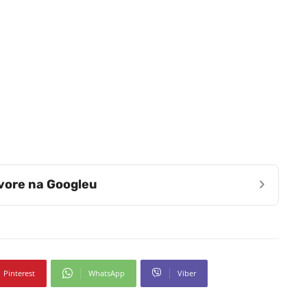
›
zvore na Googleu
Pinterest
WhatsApp
Viber