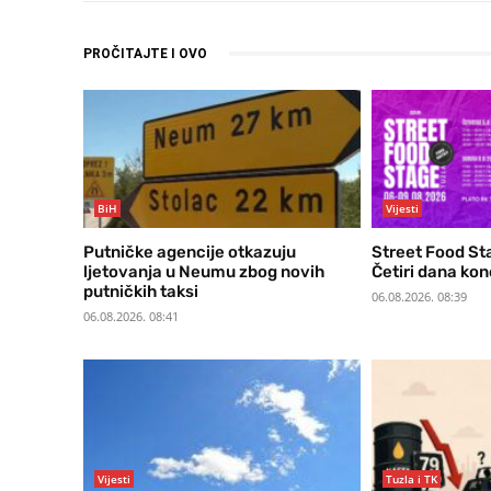
PROČITAJTE I OVO
BiH
Vijesti
Putničke agencije otkazuju
Street Food Sta
ljetovanja u Neumu zbog novih
Četiri dana kon
putničkih taksi
06.08.2026. 08:39
06.08.2026. 08:41
Vijesti
Tuzla i TK