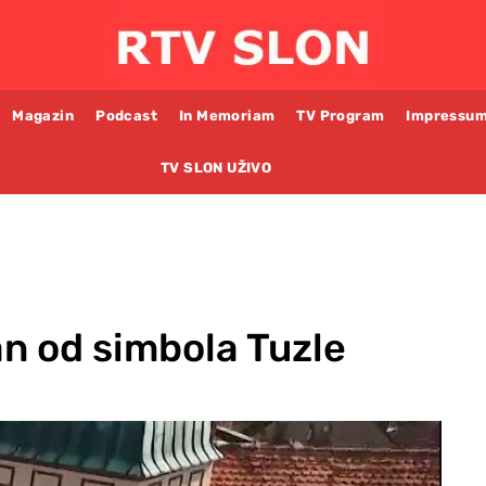
Magazin
Podcast
In Memoriam
TV Program
Impressu
TV SLON UŽIVO
an od simbola Tuzle