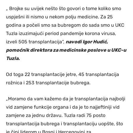
„ Brojke su uvijek nešto što govori o tome koliko smo
uspješni ili nismo u nekom polju medicine. Za 25
godina a počeli smo sa bubregom do sada smo u UKC
Tuzla izuzimajući period pandemije korona virusa,
izveli 505 transplantacija“,
navodi Igor Hudić,
pomoćnik direktora za medicinske poslove u UKC-u
Tuzla.
Od toga 22 transplantacije jetre, 45 transplantacija
rožnica i 253 transplantacije bubrega.
„Moramo da vam kažemo da je transplantacija najbolji
vid zamjene funkcije organa i da je to najjeftiniji vid
zamjene za jednu državu. Tuzla radi 75 posto
transplantacija bubrega i transplantaciju uopšte, što
je čini liderom u Bosni i Hercegovini za