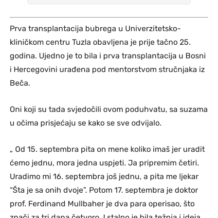
Prva transplantacija bubrega u Univerzitetsko-
kliničkom centru Tuzla obavljena je prije tačno 25.
godina. Ujedno je to bila i prva transplantacija u Bosni
i Hercegovini urađena pod mentorstvom stručnjaka iz
Beča.
Oni koji su tada svjedočili ovom poduhvatu, sa suzama
u očima prisjećaju se kako se sve odvijalo.
„ Od 15. septembra pita on mene koliko imaš jer uradit
ćemo jednu, mora jedna uspjeti. Ja pripremim četiri.
Uradimo mi 16. septembra još jednu, a pita me ljekar
“Šta je sa onih dvoje”. Potom 17. septembra je doktor
prof. Ferdinand Mullbaher je dva para operisao, što
znači za tri dana četvoro. I stalno je bila težnja i ideja