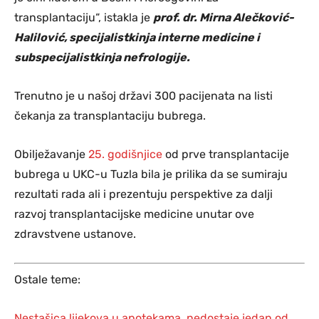
transplantaciju“, istakla je
prof. dr. Mirna Alečković-
Halilović, specijalistkinja interne medicine i
subspecijalistkinja nefrologije.
Trenutno je u našoj državi 300 pacijenata na listi
čekanja za transplantaciju bubrega.
Obilježavanje
25. godišnjice
od prve transplantacije
bubrega u UKC-u Tuzla bila je prilika da se sumiraju
rezultati rada ali i prezentuju perspektive za dalji
razvoj transplantacijske medicine unutar ove
zdravstvene ustanove.
Ostale teme:
Nestašica lijekova u apotekama, nedostaje jedan od