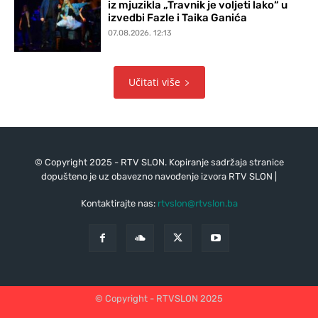
iz mjuzikla „Travnik je voljeti lako“ u
izvedbi Fazle i Taika Ganića
07.08.2026. 12:13
Učitati više
© Copyright 2025 - RTV SLON. Kopiranje sadržaja stranice
dopušteno je uz obavezno navođenje izvora RTV SLON |
Kontaktirajte nas:
rtvslon@rtvslon.ba
© Copyright - RTVSLON 2025