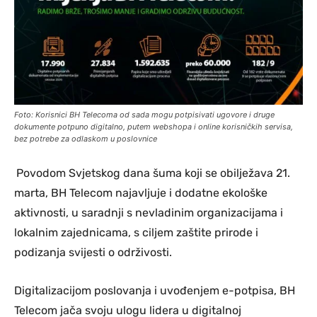
Foto: Korisnici BH Telecoma od sada mogu potpisivati ugovore i druge
dokumente potpuno digitalno, putem webshopa i online korisničkih servisa,
bez potrebe za odlaskom u poslovnice
Povodom Svjetskog dana šuma koji se obilježava 21.
marta, BH Telecom najavljuje i dodatne ekološke
aktivnosti, u saradnji s nevladinim organizacijama i
lokalnim zajednicama, s ciljem zaštite prirode i
podizanja svijesti o održivosti.
Digitalizacijom poslovanja i uvođenjem e-potpisa, BH
Telecom jača svoju ulogu lidera u digitalnoj