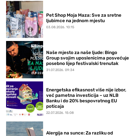
Pet Shop Moja Maza: Sve za sretne
ljubimce na jednom mjestu
03.08.2026. 10:15
Naše mjesto za naše ljude: Bingo
Group svojim uposlenicima posvećuje
posebno lijep festivalski trenutak
31.07.2026. 09:34
Energetska efikasnost više nije izbor,
već pametna investicija – uz NLB
Banku i do 20% bespovratnog EU
poticaja
22.07.2026. 15:08
Alergija na sunce: Za razliku od