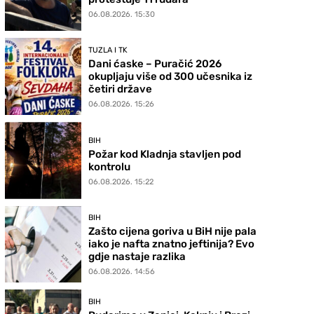
06.08.2026. 15:30
TUZLA I TK
Dani ćaske – Puračić 2026
okupljaju više od 300 učesnika iz
četiri države
06.08.2026. 15:26
BIH
Požar kod Kladnja stavljen pod
kontrolu
06.08.2026. 15:22
BIH
Zašto cijena goriva u BiH nije pala
iako je nafta znatno jeftinija? Evo
gdje nastaje razlika
06.08.2026. 14:56
BIH