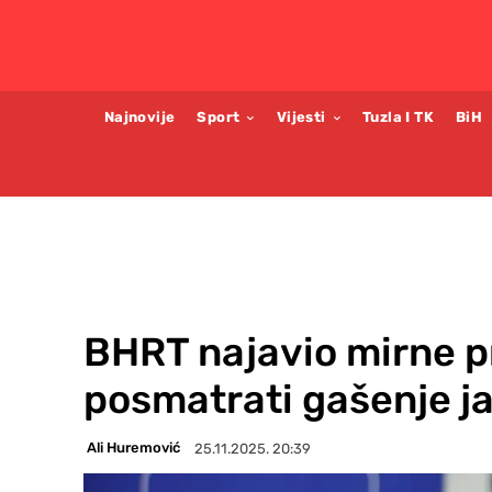
Najnovije
Sport
Vijesti
Tuzla I TK
BiH
BHRT najavio mirne 
posmatrati gašenje j
Ali Huremović
25.11.2025. 20:39