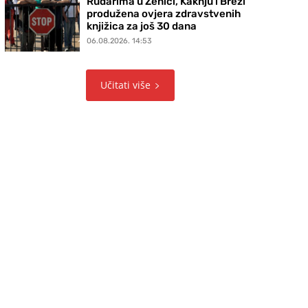
Rudarima u Zenici, Kaknju i Brezi
produžena ovjera zdravstvenih
knjižica za još 30 dana
06.08.2026. 14:53
Učitati više