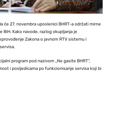
 da će 27. novembra uposlenici BHRT-a održati mirne
 BiH. Kako navode, razlog okupljanja je
neprovođenje Zakona o javnom RTV sistemu i
servisa.
cijalni program pod nazivom „Ne gasite BHRT“,
ost i posljedicama po funkcionisanje servisa koji bi