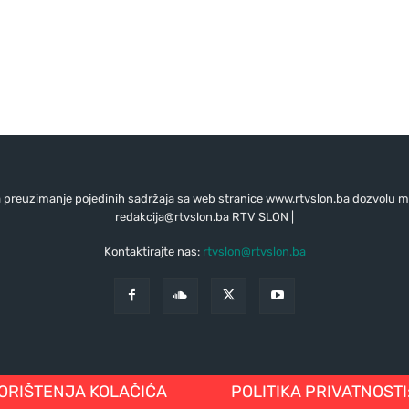
preuzimanje pojedinih sadržaja sa web stranice www.rtvslon.ba dozvolu mo
redakcija@rtvslon.ba
RTV SLON |
Kontaktirajte nas:
rtvslon@rtvslon.ba
KORIŠTENJA KOLAČIĆA
POLITIKA PRIVATNOSTI