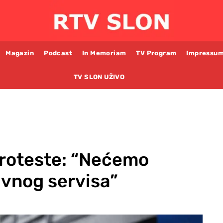
Magazin
Podcast
In Memoriam
TV Program
Impressu
TV SLON UŽIVO
proteste: “Nećemo
avnog servisa”