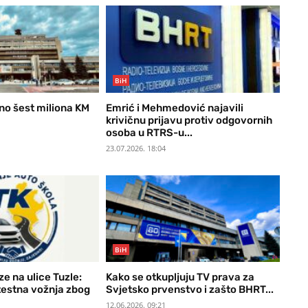
BiH
o šest miliona KM
Emrić i Mehmedović najavili
krivičnu prijavu protiv odgovornih
osoba u RTRS-u...
23.07.2026. 18:04
BiH
ze na ulice Tuzle:
Kako se otkupljuju TV prava za
testna vožnja zbog
Svjetsko prvenstvo i zašto BHRT...
a
12.06.2026. 09:21