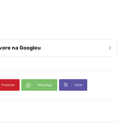
›
zvore na Googleu
Pinterest
WhatsApp
Viber