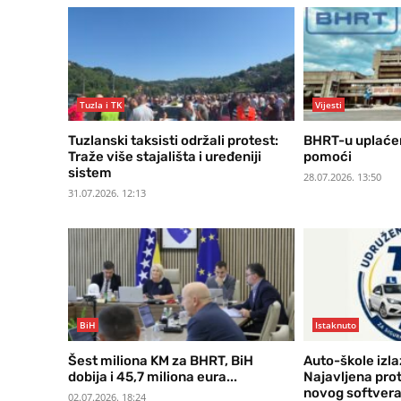
Tuzla i TK
Vijesti
Tuzlanski taksisti održali protest:
BHRT-u uplaćen
Traže više stajališta i uređeniji
pomoći
sistem
28.07.2026. 13:50
31.07.2026. 12:13
BiH
Istaknuto
Šest miliona KM za BHRT, BiH
Auto-škole izla
dobija i 45,7 miliona eura...
Najavljena pro
novog softver
02.07.2026. 18:24