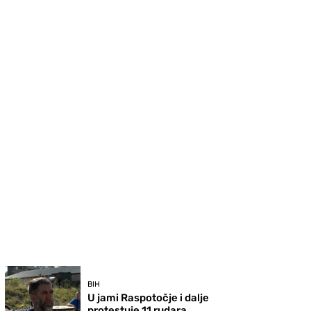
BIH
U jami Raspotočje i dalje
protestuje 11 rudara