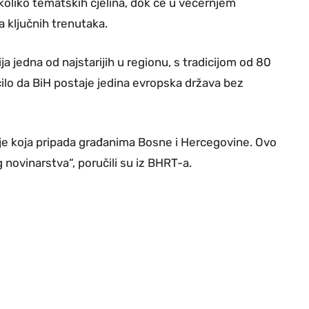
ekoliko tematskih cjelina, dok će u večernjem
a ključnih trenutaka.
a jedna od najstarijih u regionu, s tradicijom od 80
ilo da BiH postaje jedina evropska država bez
je koja pripada građanima Bosne i Hercegovine. Ovo
 novinarstva“, poručili su iz BHRT-a.