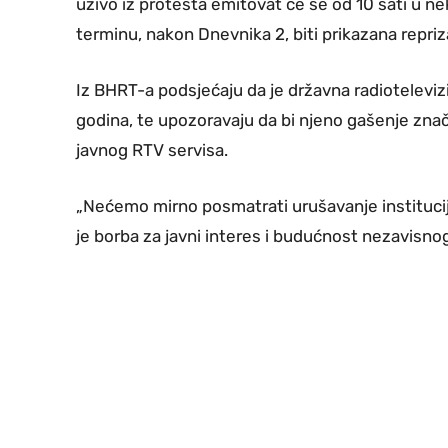
uživo iz protesta emitovat će se od 10 sati u n
terminu, nakon Dnevnika 2, biti prikazana repriz
Iz BHRT-a podsjećaju da je državna radiotelevizij
godina, te upozoravaju da bi njeno gašenje znač
javnog RTV servisa.
„Nećemo mirno posmatrati urušavanje instituci
je borba za javni interes i budućnost nezavisnog