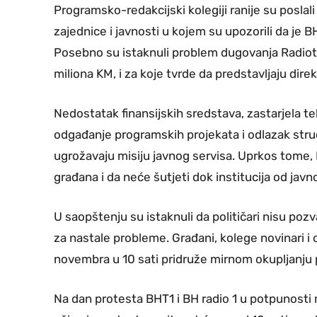
Programsko-redakcijski kolegiji ranije su posl
zajednice i javnosti u kojem su upozorili da je
Posebno su istaknuli problem dugovanja Radiot
miliona KM, i za koje tvrde da predstavljaju dir
Nedostatak finansijskih sredstava, zastarjela 
odgađanje programskih projekata i odlazak stru
ugrožavaju misiju javnog servisa. Uprkos tome, 
građana i da neće šutjeti dok institucija od jav
U saopštenju su istaknuli da političari nisu poz
za nastale probleme. Građani, kolege novinari i 
novembra u 10 sati pridruže mirnom okupljanju
Na dan protesta BHT1 i BH radio 1 u potpunost