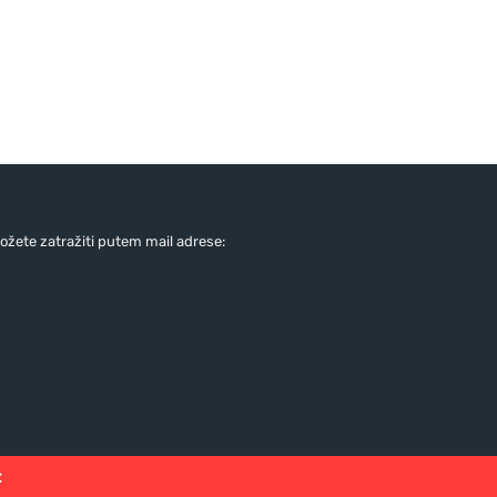
žete zatražiti putem mail adrese:
: