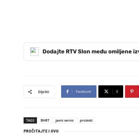
Dodajte RTV Slon među omiljene i
Facebook
X
Dijeliti
TAGS
BHRT
javni servis
protesti
PROČITAJTE I OVO