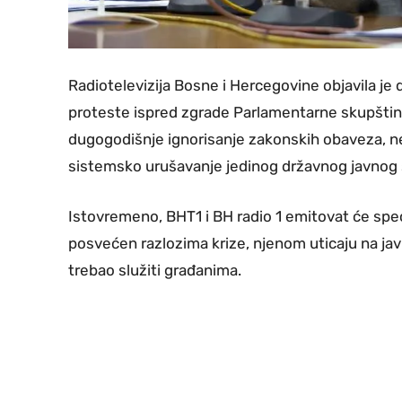
Radiotelevizija Bosne i Hercegovine objavila je
proteste ispred zgrade Parlamentarne skupštine
dugogodišnje ignorisanje zakonskih obaveza, 
sistemsko urušavanje jedinog državnog javnog 
Istovremeno, BHT1 i BH radio 1 emitovat će spe
posvećen razlozima krize, njenom uticaju na javn
trebao služiti građanima.