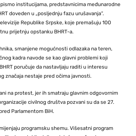
ali pismo institucijama, predstavnicima međunarodne
 BHRT doveden u „posljednju fazu urušavanja“.
elevizije Republike Srpske, koje premašuju 100
ektnu prijetnju opstanku BHRT-a.
tehnika, smanjene mogućnosti odlazaka na teren,
čnog kadra navode se kao glavni problemi koji
BHRT poručuje da nastavljaju raditi u interesu
nog značaja nestaje pred očima javnosti.
vani na protest, jer ih smatraju glavnim odgovornim
organizacije civilnog društva pozvani su da se 27.
 pred Parlamentom BiH.
i mijenjaju programsku shemu. Višesatni program