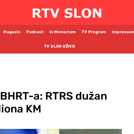
Magazin
Podcast
In Memoriam
TV Program
Impressu
TV SLON UŽIVO
t BHRT-a: RTRS dužan
iliona KM