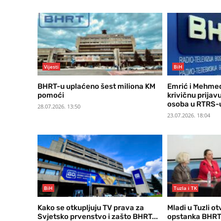
Vijesti
BiH
BHRT-u uplaćeno šest miliona KM
Emrić i Mehmed
pomoći
krivičnu prijav
osoba u RTRS-u
28.07.2026. 13:50
23.07.2026. 18:04
BiH
Tuzla i TK
Kako se otkupljuju TV prava za
Mladi u Tuzli ot
Svjetsko prvenstvo i zašto BHRT...
opstanka BHRT-