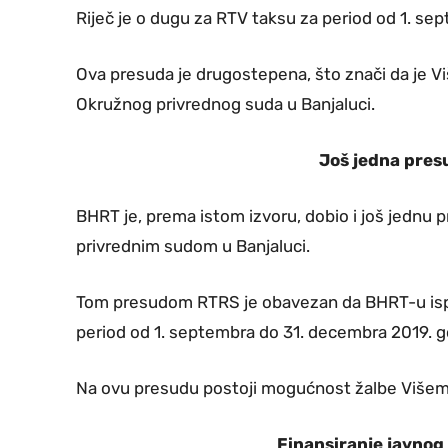
Riječ je o dugu za RTV taksu za period od 1. s
Ova presuda je drugostepena, što znači da je Viš
Okružnog privrednog suda u Banjaluci.
Još jedna pres
BHRT je, prema istom izvoru, dobio i još jedn
privrednim sudom u Banjaluci.
Tom presudom RTRS je obavezan da BHRT-u ispl
period od 1. septembra do 31. decembra 2019. g
Na ovu presudu postoji mogućnost žalbe Višem
Finansiranje javnog