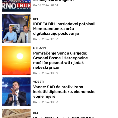
06.08.2026. 20:01
BIH
IDDEEA BiH i poslodavci potpisali
Memorandum za bržu
digitalizaciju poslovanja
06.08.2026. 19:03
MAGAZIN
Pomračenje Sunca u srijedu:
Građani Bosne i Hercegovine
moći će posmatrati rijedak
nebeski prizor
06.08.2026. 18:09
VIJESTI
Vance: SAD će protiv Irana
koristiti diplomatske, ekonomske i
vojne mjere
06.08.2026. 18:03
BIH