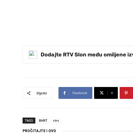
Dodajte RTV Slon među omiljene i
Facebook
X
Dijeliti
TAGS
BHRT
rtrs
PROČITAJTE I OVO