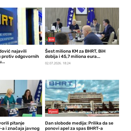
BiH
ović najavili
Šest miliona KM za BHRT, BiH
u protiv odgovornih
dobija i 45,7 miliona eura...
...
02.07.2026. 18:24
Vijesti
vorili pitanje
Dan slobode medija: Prilika da se
a i značaja javnog
ponovi apel za spas BHRT-a