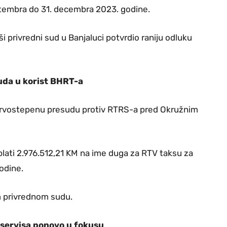
eptembra do 31. decembra 2023. godine.
i privredni sud u Banjaluci potvrdio raniju odluku
uda u korist BHRT-a
u prvostepenu presudu protiv RTRS-a pred Okružnim
ati 2.976.512,21 KM na ime duga za RTV taksu za
odine.
 privrednom sudu.
 servisa ponovo u fokusu