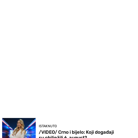
ISTAKNUTO
/VIDEO/ Crno i bijelo: Koji događaji
su obilježili 6. august?