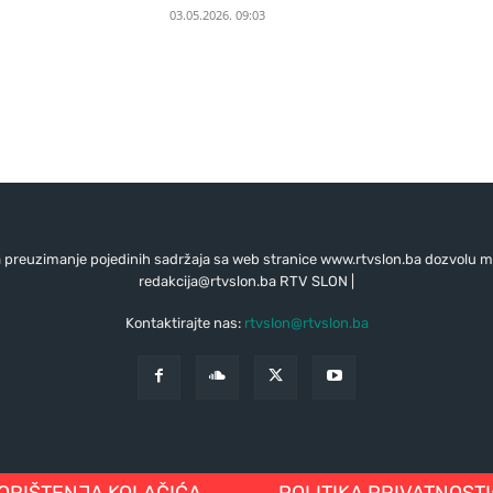
03.05.2026. 09:03
preuzimanje pojedinih sadržaja sa web stranice www.rtvslon.ba dozvolu mo
redakcija@rtvslon.ba
RTV SLON |
Kontaktirajte nas:
rtvslon@rtvslon.ba
KORIŠTENJA KOLAČIĆA
POLITIKA PRIVATNOSTI