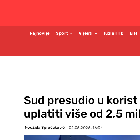
Najnovije
Sport
Vijesti
Tuzla I TK
BiH
Sud presudio u koris
uplatiti više od 2,5 m
Nedžida Sprečaković
02.06.2026. 16:34