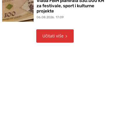
Vlada FBiH planirala 530.000 KM
za festivale, sport i kulturne
projekte
06.08.2026. 17:09
Učitati više