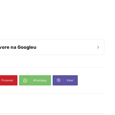
›
zvore na Googleu
Pinterest
WhatsApp
Viber