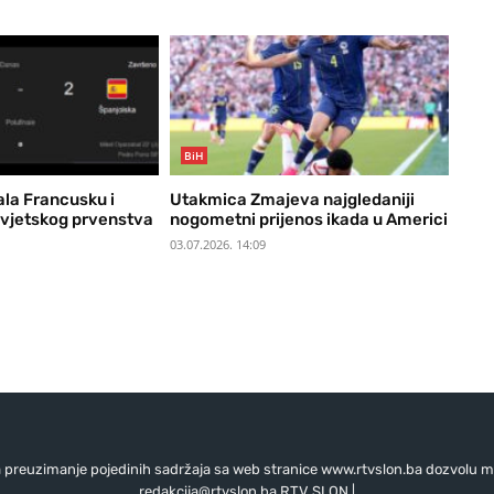
BiH
ala Francusku i
Utakmica Zmajeva najgledaniji
 Svjetskog prvenstva
nogometni prijenos ikada u Americi
03.07.2026. 14:09
preuzimanje pojedinih sadržaja sa web stranice www.rtvslon.ba dozvolu mo
redakcija@rtvslon.ba
RTV SLON |