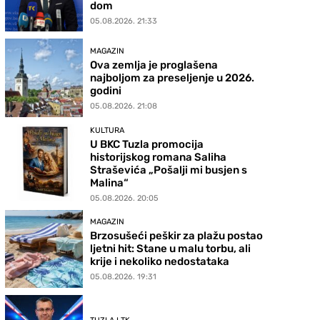
dom
05.08.2026. 21:33
MAGAZIN
Ova zemlja je proglašena
najboljom za preseljenje u 2026.
godini
05.08.2026. 21:08
KULTURA
U BKC Tuzla promocija
historijskog romana Saliha
Straševića „Pošalji mi busjen s
Malina“
05.08.2026. 20:05
MAGAZIN
Brzosušeći peškir za plažu postao
ljetni hit: Stane u malu torbu, ali
krije i nekoliko nedostataka
05.08.2026. 19:31