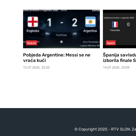
Vijesti
Sport
Pobjeda Argentine: Messi se ne
Španija savlad
vraća kući
izborila finale
15.07.2026. 23:20
14.07.2026. 23:09
© Copyright 2025 - RTV SLON. Za 