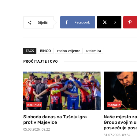
Facebook
X
Dijeliti
TAGS
BINGO
radno vrijeme
utakmica
PROČITAJTE I OVO
Istaknuto
Magazin
Sloboda danas na Tušnju igra
Naše mjesto za
protiv Majevice
Group svojim 
posvećuje pose
05.08.2026. 09:22
31.07.2026. 09:34