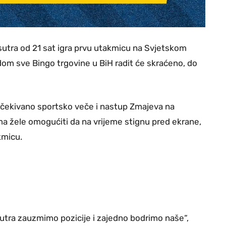
utra od 21 sat igra prvu utakmicu na Svjetskom
dom sve Bingo trgovine u BiH radit će skraćeno, do
čekivano sportsko veče i nastup Zmajeva na
ma žele omogućiti da na vrijeme stignu pred ekrane,
kmicu.
 sutra zauzmimo pozicije i zajedno bodrimo naše“,