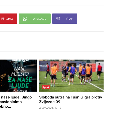
Pinterest
WhatsApp
Viber
Sport
 naše ljude: Bingo
Sloboda sutra na Tušnju igra protiv
uposlenicima
Zvijezde 09
bno...
24.07.2026. 17:17