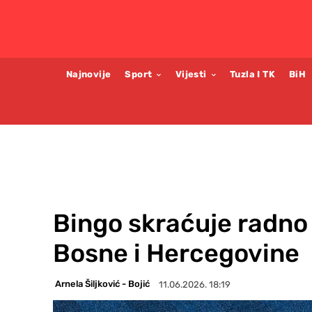
Najnovije
Sport
Vijesti
Tuzla I TK
BiH
Bingo skraćuje radno
Bosne i Hercegovine
Arnela Šiljković - Bojić
11.06.2026. 18:19