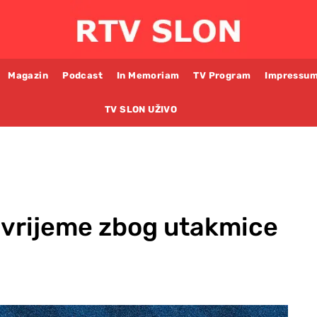
Magazin
Podcast
In Memoriam
TV Program
Impressu
TV SLON UŽIVO
 vrijeme zbog utakmice