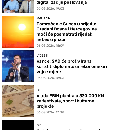
digitalizaciju poslovanja
06.08.2026. 19:03
MAGAZIN
Pomračenje Sunca u srijedu:
Građani Bosne i Hercegovine
moći će posmatrati rijedak
nebeski prizor
06.08.2026. 18:09
VIJESTI
Vance: SAD će protiv Irana
koristiti diplomatske, ekonomske i
vojne mjere
06.08.2026. 18:03
BIH
Vlada FBiH planirala 530.000 KM
za festivale, sport i kulturne
projekte
06.08.2026. 17:09
BIH