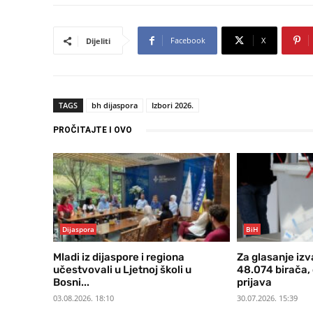
Facebook
X
Dijeliti
TAGS
bh dijaspora
Izbori 2026.
PROČITAJTE I OVO
Dijaspora
BiH
Mladi iz dijaspore i regiona
Za glasanje iz
učestvovali u Ljetnoj školi u
48.074 birača,
Bosni...
prijava
03.08.2026. 18:10
30.07.2026. 15:39