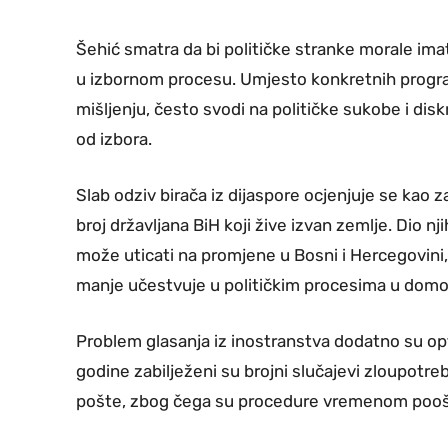
Šehić smatra da bi političke stranke morale ima
u izbornom procesu. Umjesto konkretnih progra
mišljenju, često svodi na političke sukobe i dis
od izbora.
Slab odziv birača iz dijaspore ocjenjuje se kao z
broj državljana BiH koji žive izvan zemlje. Dio n
može uticati na promjene u Bosni i Hercegovini
manje učestvuje u političkim procesima u domov
Problem glasanja iz inostranstva dodatno su opt
godine zabilježeni su brojni slučajevi zloupotre
pošte, zbog čega su procedure vremenom pooš