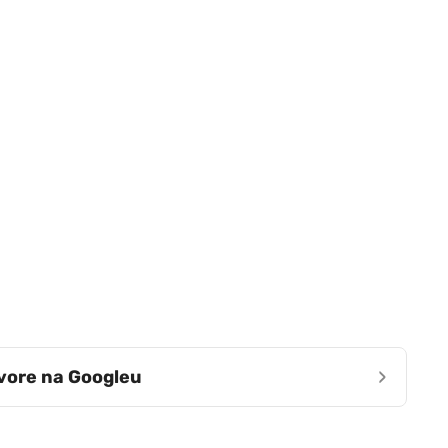
›
zvore na Googleu