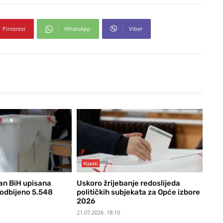
Pinterest
WhatsApp
Viber
Vijesti
van BiH upisana
Uskoro žrijebanje redoslijeda
 odbijeno 5.548
političkih subjekata za Opće izbore
2026
21.07.2026. 18:10