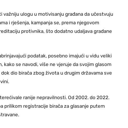
ti važniju ulogu u motivisanju građana da učestvuju
ma i rješenja, kampanja se, prema njegovom
kreditaciju protivnika, što dodatno udaljava građane
abrinjavajući podatak, posebno imajući u vidu veliki
jih, kako se navodi, više ne vjeruje da svojim glasom
, dok dio birača zbog života u drugim državama sve
ini.
erećivale ranije nepravilnosti. Od 2002. do 2022.
ba prilikom registracije birača za glasanje putem
travane.