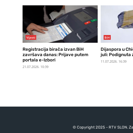
Vijesti
BiH
Registracija birača izvan BiH
Dijaspora u Chic
završava danas: Prijave putem
juli: Podignuta 
portala e-Izbori
11.07.2026. 16:39
21.07.2026. 10:39
© Copyright 2025 - RTV SLON. Za 