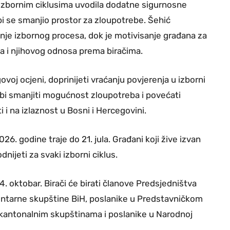
 izbornim ciklusima uvodila dodatne sigurnosne
i se smanjio prostor za zloupotrebe. Šehić
nje izbornog procesa, dok je motivisanje građana za
ka i njihovog odnosa prema biračima.
voj ocjeni, doprinijeti vraćanju povjerenja u izborni
a bi smanjiti mogućnost zloupotreba i povećati
i i na izlaznost u Bosni i Hercegovini.
26. godine traje do 21. jula. Građani koji žive izvan
nijeti za svaki izborni ciklus.
4. oktobar. Birači će birati članove Predsjedništva
ntarne skupštine BiH, poslanike u Predstavničkom
kantonalnim skupštinama i poslanike u Narodnoj