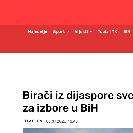
Najnovije
Sport
Vijesti
Tuzla I TK
BiH
Birači iz dijaspore s
za izbore u BiH
RTV SLON
05.07.2026. 18:40