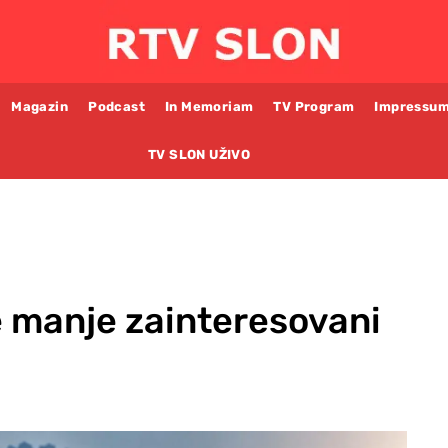
Magazin
Podcast
In Memoriam
TV Program
Impressu
TV SLON UŽIVO
ve manje zainteresovani