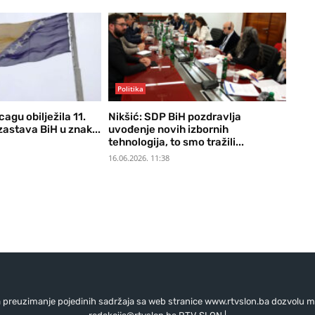
Politika
agu obilježila 11.
Nikšić: SDP BiH pozdravlja
zastava BiH u znak...
uvođenje novih izbornih
tehnologija, to smo tražili...
16.06.2026. 11:38
preuzimanje pojedinih sadržaja sa web stranice www.rtvslon.ba dozvolu mo