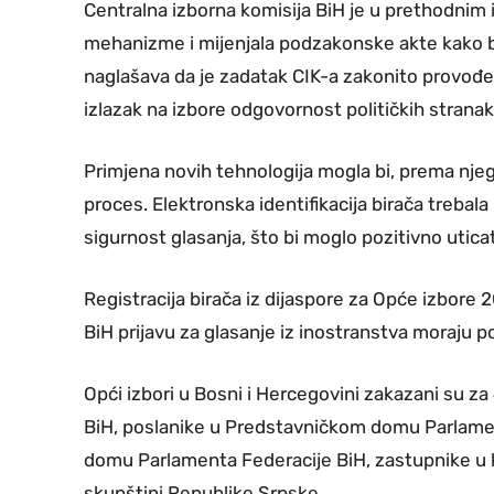
Centralna izborna komisija BiH je u prethodnim
mehanizme i mijenjala podzakonske akte kako b
naglašava da je zadatak CIK-a zakonito provođe
izlazak na izbore odgovornost političkih strana
Primjena novih tehnologija mogla bi, prema njego
proces. Elektronska identifikacija birača trebal
sigurnost glasanja, što bi moglo pozitivno uticat
Registracija birača iz dijaspore za Opće izbore 20
BiH prijavu za glasanje iz inostranstva moraju pod
Opći izbori u Bosni i Hercegovini zakazani su za 
BiH, poslanike u Predstavničkom domu Parlame
domu Parlamenta Federacije BiH, zastupnike u 
skupštini Republike Srpske.