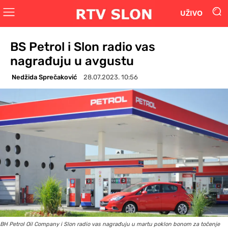
UŽIVO
BS Petrol i Slon radio vas
nagrađuju u avgustu
Nedžida Sprečaković
28.07.2023. 10:56
BH Petrol Oil Company i Slon radio vas nagrađuju u martu poklon bonom za točenje