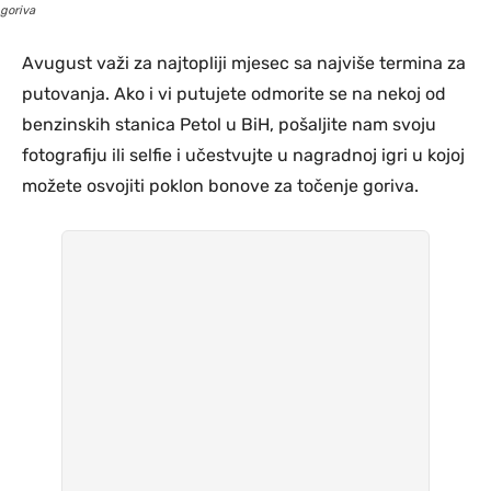
goriva
Avugust važi za najtopliji mjesec sa najviše termina za
putovanja. Ako i vi putujete odmorite se na nekoj od
benzinskih stanica Petol u BiH, pošaljite nam svoju
fotografiju ili selfie i učestvujte u nagradnoj igri u kojoj
možete osvojiti poklon bonove za točenje goriva.