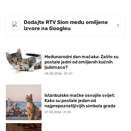
Dodajte RTV Slon među omiljene
›
izvore na Googleu
Međunarodni dan mačaka: Zašto su
postale jedni od omiljenih kućnih
ljubimaca?
08.08.2026. 09:47
Istanbulske mačke osvojile svijet:
Kako su postale jedan od
najprepoznatljivijih simbola grada
07.08.2026. 21:25