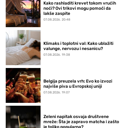
Kako rashladiti krevet tokom vrućih
noći? Ovi trikovi mogu pomoći da
lakše zaspite
07.08.2026. 20:48
Klimaks i toplotni val: Kako ublažiti
valunge, nervozu i nesanicu?
07.08.2026. 19:38
Belgija preuzela vrh: Evo ko izvozi
najviše piva u Evropskoj uniji
07.08.2026. 19:07
Zeleni napitak osvaja društvene
mreže: Šta je zapravo matcha i zašto
je toliko popularna?