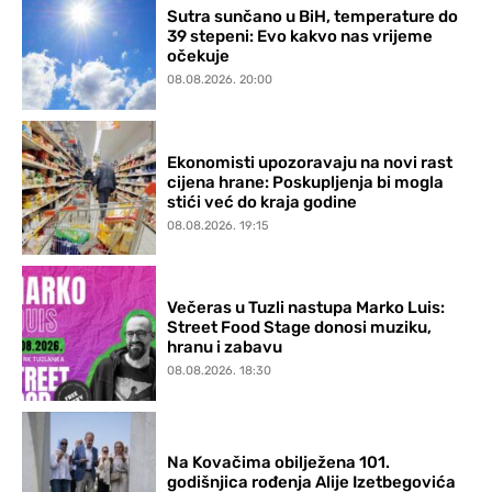
Sutra sunčano u BiH, temperature do
39 stepeni: Evo kakvo nas vrijeme
očekuje
08.08.2026. 20:00
Ekonomisti upozoravaju na novi rast
cijena hrane: Poskupljenja bi mogla
stići već do kraja godine
08.08.2026. 19:15
Večeras u Tuzli nastupa Marko Luis:
Street Food Stage donosi muziku,
hranu i zabavu
08.08.2026. 18:30
Na Kovačima obilježena 101.
godišnjica rođenja Alije Izetbegovića