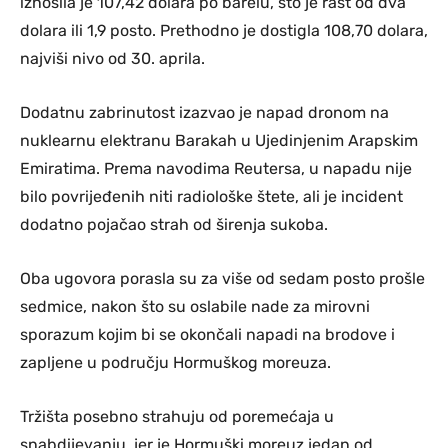
iznosila je 107,42 dolara po barelu, što je rast od dva
dolara ili 1,9 posto. Prethodno je dostigla 108,70 dolara,
najviši nivo od 30. aprila.
Dodatnu zabrinutost izazvao je napad dronom na
nuklearnu elektranu Barakah u Ujedinjenim Arapskim
Emiratima. Prema navodima Reutersa, u napadu nije
bilo povrijeđenih niti radiološke štete, ali je incident
dodatno pojačao strah od širenja sukoba.
Oba ugovora porasla su za više od sedam posto prošle
sedmice, nakon što su oslabile nade za mirovni
sporazum kojim bi se okončali napadi na brodove i
zapljene u području Hormuškog moreuza.
Tržišta posebno strahuju od poremećaja u
snabdijevanju, jer je Hormuški moreuz jedan od