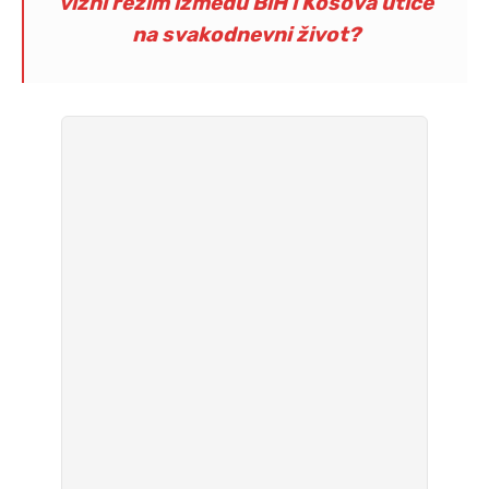
vizni režim između BiH i Kosova utiče
na svakodnevni život?