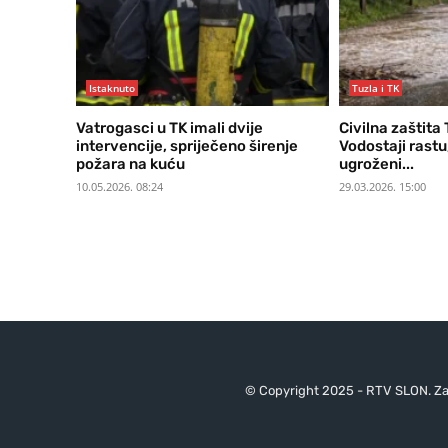
Istaknuto
Tuzla i TK
Vatrogasci u TK imali dvije
Civilna zaštita
intervencije, spriječeno širenje
Vodostaji rastu,
požara na kuću
ugroženi...
10.05.2026. 08:24
29.03.2026. 15:00
© Copyright 2025 - RTV SLON. Za 