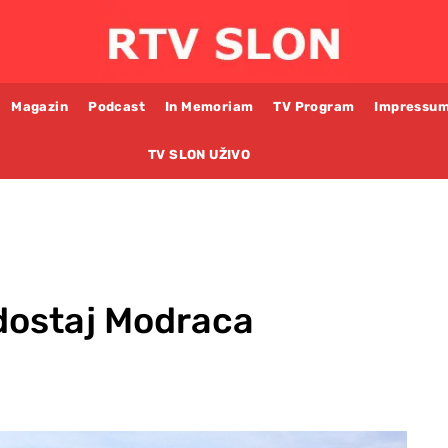
Magazin
Podcast
In Memoriam
TV Program
Impressu
TV SLON UŽIVO
odostaj Modraca