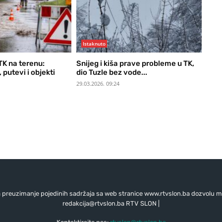
Istaknuto
 TK na terenu:
Snijeg i kiša prave probleme u TK,
 putevi i objekti
dio Tuzle bez vode...
29.03.2026. 09:24
preuzimanje pojedinih sadržaja sa web stranice www.rtvslon.ba dozvolu mo
redakcija@rtvslon.ba
RTV SLON |