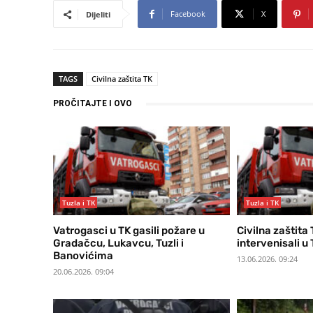
Facebook
X
Dijeliti
TAGS
Civilna zaštita TK
PROČITAJTE I OVO
Tuzla i TK
Tuzla i TK
Vatrogasci u TK gasili požare u
Civilna zaštita
Gradačcu, Lukavcu, Tuzli i
intervenisali u 
Banovićima
13.06.2026. 09:24
20.06.2026. 09:04