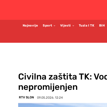
Najnovije
Sport
Vijesti
Tuzla I TK
BiH
Civilna zaštita TK: V
nepromijenjen
RTV SLON
09.05.2026. 12:24