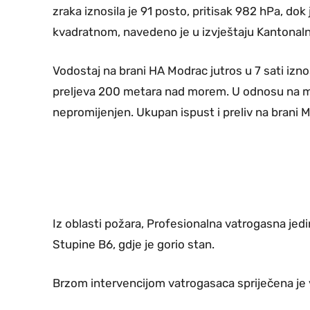
zraka iznosila je 91 posto, pritisak 982 hPa, dok 
kvadratnom, navedeno je u izvještaju Kantonalne 
Vodostaj na brani HA Modrac jutros u 7 sati izn
preljeva 200 metara nad morem. U odnosu na mje
nepromijenjen. Ukupan ispust i preliv na brani 
Iz oblasti požara, Profesionalna vatrogasna jedi
Stupine B6, gdje je gorio stan.
Brzom intervencijom vatrogasaca spriječena je 