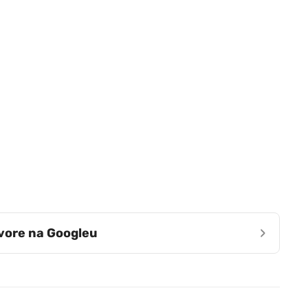
›
zvore na Googleu