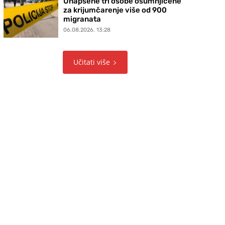
Uhapšene tri osobe osumnjičene
za krijumčarenje više od 900
migranata
06.08.2026. 13:28
Učitati više