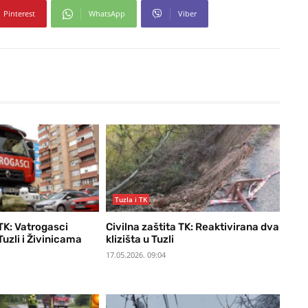
Pinterest
WhatsApp
Viber
Tuzla i TK
 TK: Vatrogasci
Civilna zaštita TK: Reaktivirana dva
Tuzli i Živinicama
klizišta u Tuzli
17.05.2026. 09:04