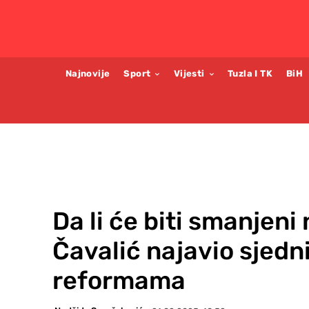
Najnovije
Sport
Vijesti
Tuzla I TK
BiH
Da li će biti smanjeni
Čavalić najavio sjedn
reformama