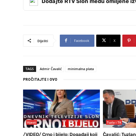
Dodajte RTV Slon među omiljene i
Facebook
X
Dijeliti
TAGS
Admir Čavalić
minimalna plata
PROČITAJTE I OVO
Vijesti
Tuzla i TK
/VIDEO/ Crno i bijelo: Događaji koji
Čavalić: Tuzlan