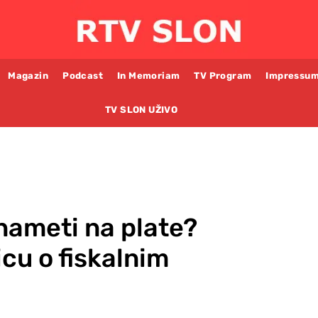
Magazin
Podcast
In Memoriam
TV Program
Impressu
TV SLON UŽIVO
 nameti na plate?
icu o fiskalnim