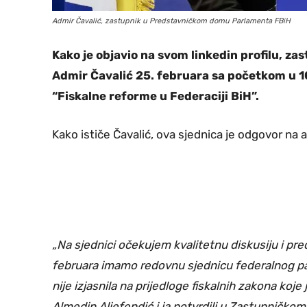
Admir Čavalić, zastupnik u Predstavničkom domu Parlamenta FBiH
Kako je objavio na svom linkedin profilu, 
Admir Čavalić 25. februara sa početkom u 1
“Fiskalne reforme u Federaciji BiH”.
Kako ističe Čavalić, ova sjednica je odgovor na a
„Na sjednici očekujem kvalitetnu diskusiju i prec
februara imamo redovnu sjednicu federalnog par
nije izjasnila na prijedloge fiskalnih zakona ko
Almedin Aliefendić i ja potvrdili u Zastupničkom