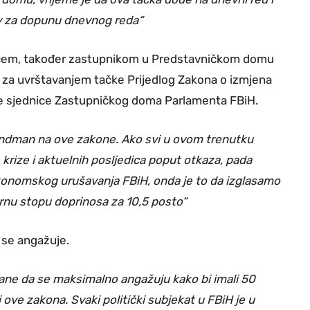
jev za dopunu dnevnog reda“
ićem, također zastupnikom u Predstavničkom domu
v za uvrštavanjem tačke Prijedlog Zakona o izmjena
ne sjednice Zastupničkog doma Parlamenta FBiH.
andman na ove zakone. Ako svi u ovom trenutku
krize i aktuelnih posljedica poput otkaza, pada
ekonomskog urušavanja FBiH, onda je to da izglasamo
rnu stopu doprinosa za 10,5 posto“
 se angažuje.
ane da se maksimalno angažuju kako bi imali 50
i ove zakona. Svaki politički subjekat u FBiH je u