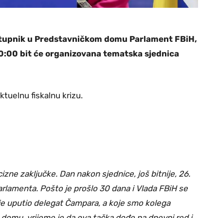
zastupnik u Predstavničkom domu Parlament FBiH,
0:00 bit će organizovana tematska sjednica
ktuelnu fiskalnu krizu.
izne zaključke. Dan nakon sjednice, još bitnije, 26.
lamenta. Pošto je prošlo 30 dana i Vlada FBiH se
je je uputio delegat Čampara, a koje smo kolega
 domu, vrijeme je da ova tačka dođe na dnevni red i