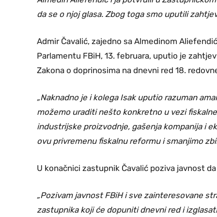
da se o njoj glasa. Zbog toga smo uputili zaht
Admir Čavalić, zajedno sa Almedinom Aliefend
Parlamentu FBiH, 13. februara, uputio je zahtje
Zakona o doprinosima na dnevni red 18. redov
„Naknadno je i kolega Isak uputio razuman am
možemo uraditi nešto konkretno u vezi fiskalne 
industrijske proizvodnje, gašenja kompanija i 
ovu privremenu fiskalnu reformu i smanjimo zbi
U konačnici zastupnik Čavalić poziva javnost da
„Pozivam javnost FBiH i sve zainteresovane str
zastupnika koji će dopuniti dnevni red i izglasat