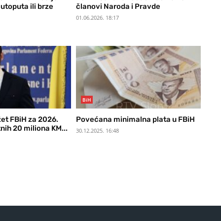
utoputa ili brze
članovi Naroda i Pravde
01.06.2026. 18:17
BiH
žet FBiH za 2026.
Povećana minimalna plata u FBiH
ih 20 miliona KM...
30.12.2025. 16:48