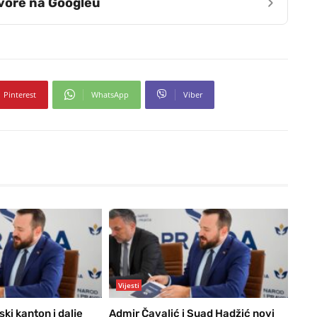
›
zvore na Googleu
Pinterest
WhatsApp
Viber
Vijesti
ski kanton i dalje
Admir Čavalić i Suad Hadžić novi