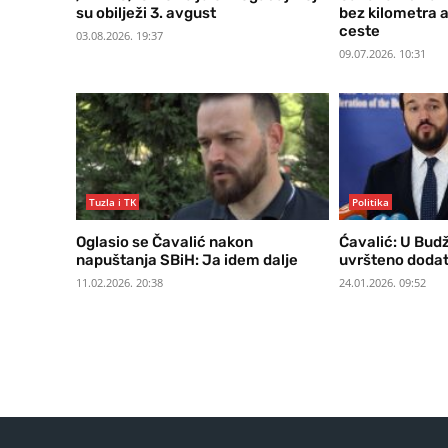
su obilježi 3. avgust
bez kilometra a
ceste
03.08.2026. 19:37
09.07.2026. 10:31
Tuzla i TK
Politika
Oglasio se Čavalić nakon
Ćavalić: U Bud
napuštanja SBiH: Ja idem dalje
uvršteno dodatn
11.02.2026. 20:38
24.01.2026. 09:52