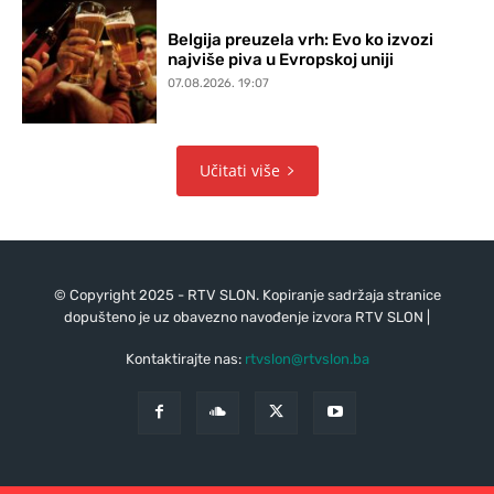
Belgija preuzela vrh: Evo ko izvozi
najviše piva u Evropskoj uniji
07.08.2026. 19:07
Učitati više
© Copyright 2025 - RTV SLON. Kopiranje sadržaja stranice
dopušteno je uz obavezno navođenje izvora RTV SLON |
Kontaktirajte nas:
rtvslon@rtvslon.ba