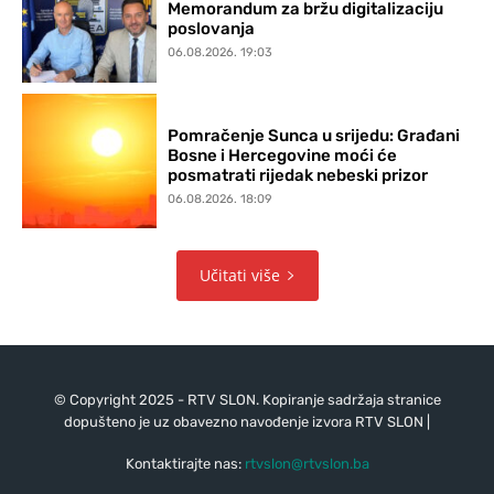
Memorandum za bržu digitalizaciju
poslovanja
06.08.2026. 19:03
Pomračenje Sunca u srijedu: Građani
Bosne i Hercegovine moći će
posmatrati rijedak nebeski prizor
06.08.2026. 18:09
Učitati više
© Copyright 2025 - RTV SLON. Kopiranje sadržaja stranice
dopušteno je uz obavezno navođenje izvora RTV SLON |
Kontaktirajte nas:
rtvslon@rtvslon.ba