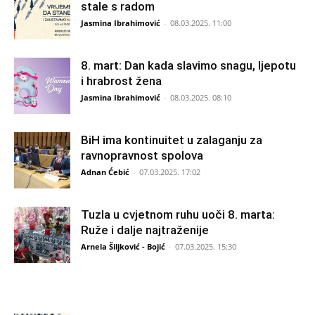
stale s radom
Jasmina Ibrahimović
-
08.03.2025. 11:00
8. mart: Dan kada slavimo snagu, ljepotu
i hrabrost žena
Jasmina Ibrahimović
-
08.03.2025. 08:10
BiH ima kontinuitet u zalaganju za
ravnopravnost spolova
Adnan Ćebić
-
07.03.2025. 17:02
Tuzla u cvjetnom ruhu uoči 8. marta:
Ruže i dalje najtraženije
Arnela Šiljković - Bojić
-
07.03.2025. 15:30