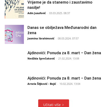
Vrijeme je da stanemo i zaustavimo
nasilje!
Adin Jusufović
-
03.03.2025. 08:37
Danas se obilježava Međunarodni dan
žena
Jasmina Ibrahimović
-
08.03.2024. 07:57
Ajdinovići: Ponuda za 8. mart – Dan žena
Nedžida Sprečaković
-
21.02.2024. 13:08
Ajdinovići: Ponuda za 8. mart – Dan žena
Arnela Šiljković - Bojić
-
10.02.2024. 13:04
Učitati više