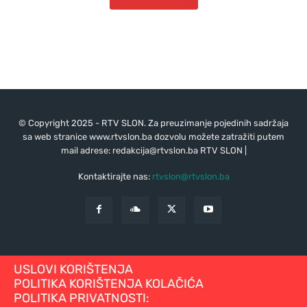
© Copyright 2025 - RTV SLON. Za preuzimanje pojedinih sadržaja
sa web stranice www.rtvslon.ba dozvolu možete zatražiti putem
mail adrese:
redakcija@rtvslon.ba
RTV SLON |
Kontaktirajte nas:
rtvslon@rtvslon.ba
USLOVI KORIŠTENJA
POLITIKA KORIŠTENJA KOLAČIĆA
POLITIKA PRIVATNOSTI: