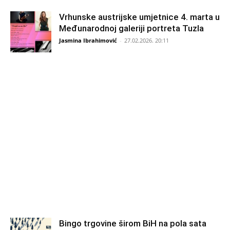
Vrhunske austrijske umjetnice 4. marta u
Međunarodnoj galeriji portreta Tuzla
Jasmina Ibrahimović
-
27.02.2026. 20:11
Bingo trgovine širom BiH na pola sata