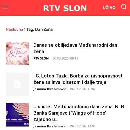
UŽIVO
Naslovna
›
Tag: Dan Zena
Danas se obilježava Međunarodni dan
žena
RTV SLON
-
08.03.2026. 08:11
I.C. Lotos Tuzla: Borba za ravnopravnost
žena sa invaliditetom i dalje traje
Jasmina Ibrahimović
-
06.03.2026. 15:02
U susret Međunarodnom danu žena: NLB
Banka Sarajevo i ‘Wings of Hope’
zajedno u...
Jasmina Ibrahimović
-
06.03.2026. 11:01