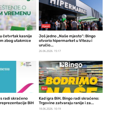
Vijesti
u četvrtak kasnije
Još jedno „Naše mjesto“: Bingo
om zbog utakmice
otvorio hipermarket u Vitezu i
uručio...
26.06.2026. 15:17
BiH
s radi skraćeno
Kad igra BiH, Bingo radi skraćeno:
reprezentacije BiH
Trgovine zatvaraju ranije i za...
18.06.2026. 10:19