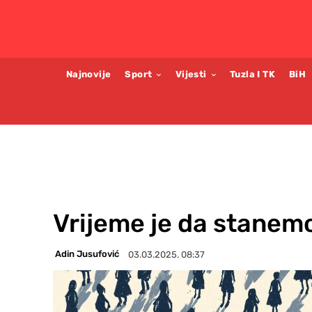
Najnovije
Sport
Vijesti
Tuzla I TK
BiH
Vrijeme je da stanemo
Adin Jusufović
03.03.2025. 08:37