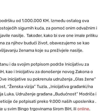
 podršku od 1.000.000 KM. Između ostalog ova
postojećih sigurnih kuća, za pomoć onim odvažnim i
avile nasilje. Također, kako bi sve one imale priliku
učna za njihov budući život, obavezujemo se kao
šljavanju ženama koje su preživjele nasilje.
anu i da svojim potpisom podrže Inicijativu za
iH, kao i Inicijativu za donošenje novog Zakona o
. Ove inicijative su pokrenula udruženja „Glas žene“
st, “Ženska vizija” Tuzla, „Inicijativa građanki/na
ja Luka, Udruženje građana „Budućnost“ Modriča i
Peticije će potpisati preko 9.000 naših uposlenika .
ije u svim Bingo trgovinama širom BiH, ili
online
.