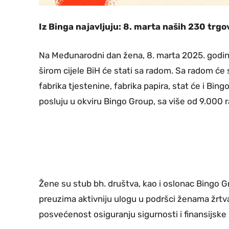
Iz Binga najavljuju
:
8. marta naših 230 trgov
Na Međunarodni dan žena, 8. marta 2025. godine
širom cijele BiH će stati sa radom. Sa radom će s
fabrika tjestenine, fabrika papira, stat će i Bi
posluju u okviru Bingo Group, sa više od 9.000 r
Žene su stub bh. društva, kao i oslonac Bingo 
preuzima aktivniju ulogu u podršci ženama žrtva
posvećenost osiguranju sigurnosti i finansijske