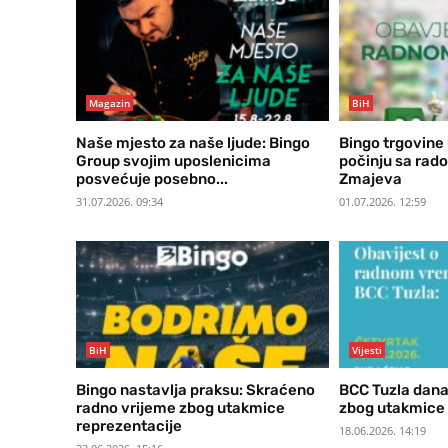
Magazin
BiH
Naše mjesto za naše ljude: Bingo
Bingo trgovine 
Group svojim uposlenicima
počinju sa rad
posvećuje posebno...
Zmajeva
31.07.2026. 09:34
01.07.2026. 12:59
BiH
Vijesti
Bingo nastavlja praksu: Skraćeno
BCC Tuzla dana
radno vrijeme zbog utakmice
zbog utakmice 
reprezentacije
18.06.2026. 14:19