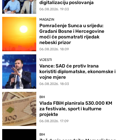
digitalizaciju poslovanja
06.08.2026. 19:03
MAGAZIN
Pomračenje Sunca u srijedu:
Građani Bosne i Hercegovine
moći će posmatrati rijedak
nebeski prizor
06.08.2026. 18:09
VIJESTI
Vance: SAD će protiv Irana
koristiti diplomatske, ekonomske i
vojne mjere
06.08.2026. 18:03
BIH
Vlada FBiH planirala 530.000 KM
za festivale, sport i kulturne
projekte
06.08.2026. 17:09
BIH