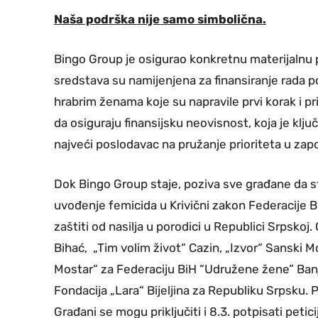
Naša podrška nije samo simbolična.
Bingo Group je osigurao konkretnu materijalnu
sredstava su namijenjena za finansiranje rada 
hrabrim ženama koje su napravile prvi korak i prij
da osiguraju finansijsku neovisnost, koja je klj
najveći poslodavac na pružanje prioriteta u zapo
Dok Bingo Group staje, poziva sve građane da st
uvođenje femicida u Krivični zakon Federacije B
zaštiti od nasilja u porodici u Republici Srpskoj
Bihać, „Tim volim život“ Cazin, „Izvor“ Sanski Mo
Mostar“ za Federaciju BiH “Udružene žene” Ban
Fondacija „Lara“ Bijeljina za Republiku Srpsku. 
Građani se mogu priključiti i 8.3. potpisati petic