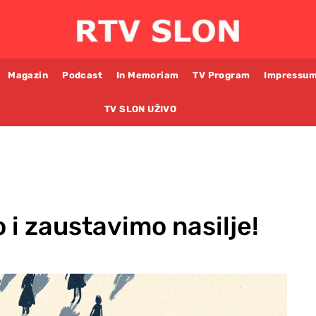
Magazin
Podcast
In Memoriam
TV Program
Impressu
TV SLON UŽIVO
 i zaustavimo nasilje!