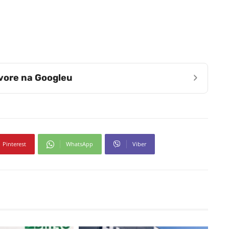
›
zvore na Googleu
Pinterest
WhatsApp
Viber