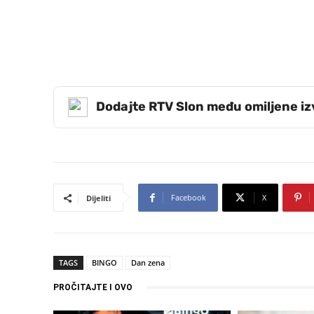
Dodajte RTV Slon među omiljene i
Facebook
X
Dijeliti
TAGS
BINGO
Dan zena
PROČITAJTE I OVO