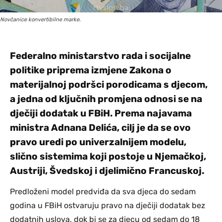
Novčanice konvertibilne marke.
Federalno ministarstvo rada i socijalne
politike priprema izmjene Zakona o
materijalnoj podršci porodicama s djecom,
a jedna od ključnih promjena odnosi se na
dječiji dodatak u FBiH. Prema najavama
ministra Adnana Delića, cilj je da se ovo
pravo uredi po univerzalnijem modelu,
slično sistemima koji postoje u Njemačkoj,
Austriji, Švedskoj i djelimično Francuskoj.
Predloženi model predviđa da sva djeca do sedam
godina u FBiH ostvaruju pravo na dječiji dodatak bez
dodatnih uslova, dok bi se za djecu od sedam do 18