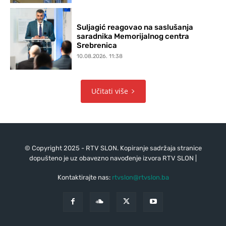
Suljagić reagovao na saslušanja
saradnika Memorijalnog centra
Srebrenica
10.08.2026. 11:38
Učitati više
© Copyright 2025 - RTV SLON. Kopiranje sadržaja stranice
dopušteno je uz obavezno navođenje izvora RTV SLON |
Kontaktirajte nas:
rtvslon@rtvslon.ba