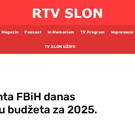
Magazin
Podcast
In Memoriam
TV Program
Impressum
TV SLON UŽIVO
ta FBiH danas
gu budžeta za 2025.