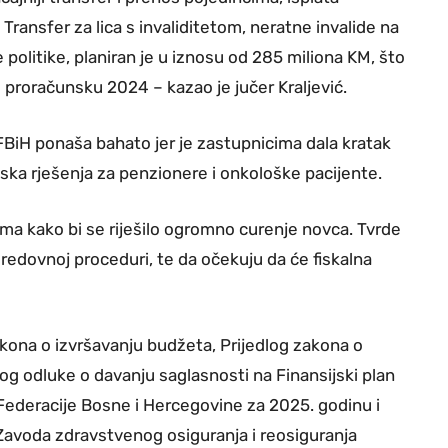
 Transfer za lica s invaliditetom, neratne invalide na
 politike, planiran je u iznosu od 285 miliona KM, što
proračunsku 2024 – kazao je jučer Kraljević.
 FBiH ponaša bahato jer je zastupnicima dala kratak
ska rješenja za penzionere i onkološke pacijente.
ma kako bi se riješilo ogromno curenje novca. Tvrde
redovnoj proceduri, te da očekuju da će fiskalna
zakona o izvršavanju budžeta, Prijedlog zakona o
g odluke o davanju saglasnosti na Finansijski plan
Federacije Bosne i Hercegovine za 2025. godinu i
 Zavoda zdravstvenog osiguranja i reosiguranja