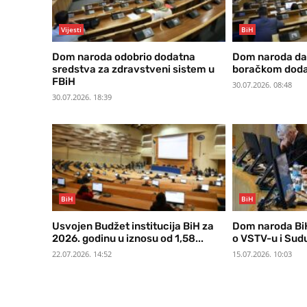
Vijesti
BiH
Dom naroda odobrio dodatna
Dom naroda da
sredstva za zdravstveni sistem u
boračkom dod
FBiH
30.07.2026. 08:48
30.07.2026. 18:39
BiH
BiH
Usvojen Budžet institucija BiH za
Dom naroda Bi
2026. godinu u iznosu od 1,58...
o VSTV-u i Sud
22.07.2026. 14:52
15.07.2026. 10:03