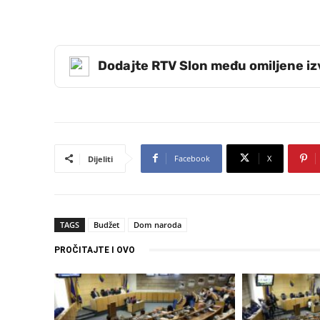
Dodajte RTV Slon među omiljene i
Facebook
X
Dijeliti
TAGS
Budžet
Dom naroda
PROČITAJTE I OVO