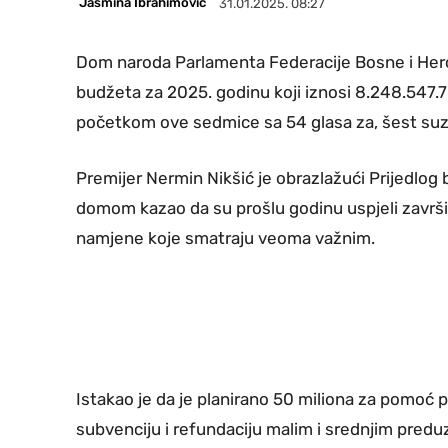
Jasmina Ibrahimović
31.01.2025. 08:27
Dom naroda Parlamenta Federacije Bosne i Herc
budžeta za 2025. godinu koji iznosi 8.248.547
početkom ove sedmice sa 54 glasa za, šest suzdrž
Premijer Nermin Nikšić je obrazlažući Prijedlo
domom kazao da su prošlu godinu uspjeli završit
namjene koje smatraju veoma važnim.
Istakao je da je planirano 50 miliona za pomoć 
subvenciju i refundaciju malim i srednjim preduz