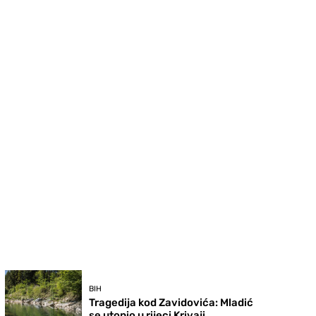
BIH
Tragedija kod Zavidovića: Mladić
se utopio u rijeci Krivaji