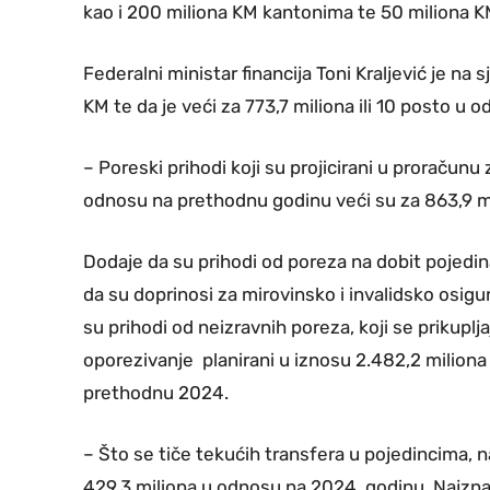
kao i 200 miliona KM kantonima te 50 miliona 
Federalni ministar financija Toni Kraljević je na
KM te da je veći za 773,7 miliona ili 10 posto u
– Poreski prihodi koji su projicirani u proračunu
odnosu na prethodnu godinu veći su za 863,9 mili
Dodaje da su prihodi od poreza na dobit pojedin
da su doprinosi za mirovinsko i invalidsko osigu
su prihodi od neizravnih poreza, koji se prikup
oporezivanje planirani u iznosu 2.482,2 miliona
prethodnu 2024.
– Što se tiče tekućih transfera u pojedincima, n
429,3 miliona u odnosu na 2024. godinu. Najznača