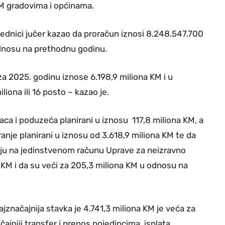
KM gradovima i općinama.
 sjednici jučer kazao da proračun iznosi 8.248.547.700
 odnosu na prethodnu godinu.
 za 2025. godinu iznose 6.198,9 miliona KM i u
ona ili 16 posto – kazao je.
aca i poduzeća planirani u iznosu 117,8 miliona KM, a
ranje planirani u iznosu od 3.618,9 miliona KM te da
ljaju na jedinstvenom računu Uprave za neizravno
 KM i da su veći za 205,3 miliona KM u odnosu na
ajznačajnija stavka je 4.741,3 miliona KM je veća za
jniji transfer i prenos pojedincima, isplata