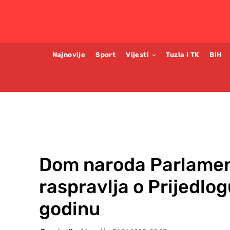
Najnovije
Sport
Vijesti
Tuzla I TK
BiH
Dom naroda Parlamen
raspravlja o Prijedlo
godinu