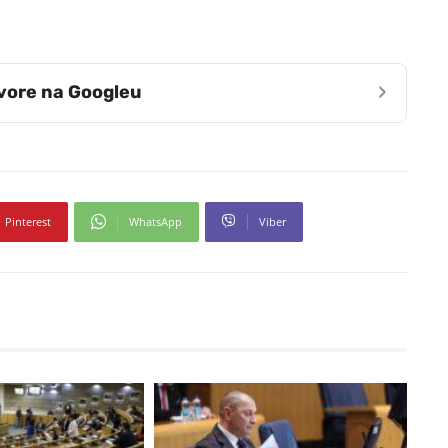
›
zvore na Googleu
Pinterest
WhatsApp
Viber