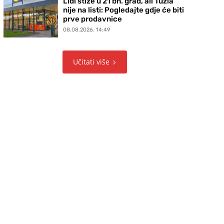
Lidl stiže u 21 bh. grad, ali Tuzla
nije na listi: Pogledajte gdje će biti
prve prodavnice
08.08.2026. 14:49
Učitati više