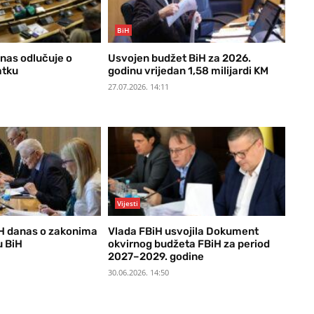
BiH
nas odlučuje o
Usvojen budžet BiH za 2026.
atku
godinu vrijedan 1,58 milijardi KM
27.07.2026. 14:11
Vijesti
H danas o zakonima
Vlada FBiH usvojila Dokument
u BiH
okvirnog budžeta FBiH za period
2027–2029. godine
30.06.2026. 14:50