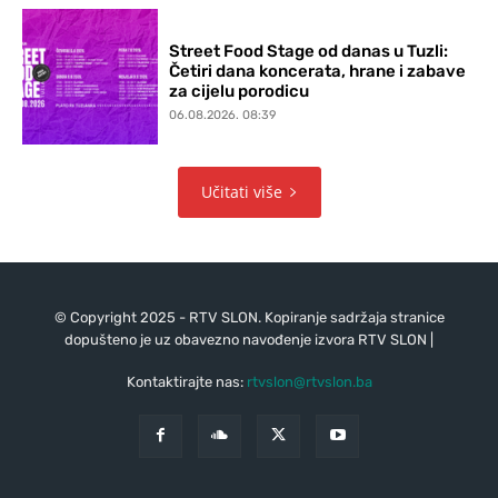
Street Food Stage od danas u Tuzli:
Četiri dana koncerata, hrane i zabave
za cijelu porodicu
06.08.2026. 08:39
Učitati više
© Copyright 2025 - RTV SLON. Kopiranje sadržaja stranice
dopušteno je uz obavezno navođenje izvora RTV SLON |
Kontaktirajte nas:
rtvslon@rtvslon.ba