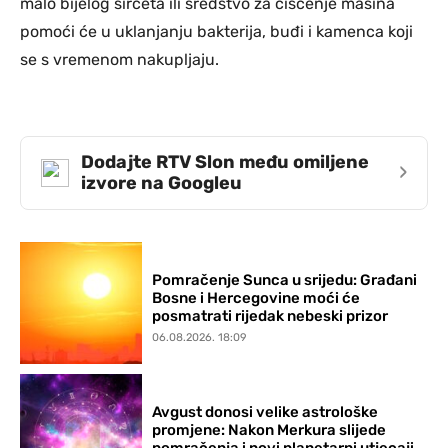
malo bijelog sirćeta ili sredstvo za čišćenje mašina
pomoći će u uklanjanju bakterija, buđi i kamenca koji
se s vremenom nakupljaju.
Dodajte RTV Slon među omiljene
›
izvore na Googleu
Pomračenje Sunca u srijedu: Građani
Bosne i Hercegovine moći će
posmatrati rijedak nebeski prizor
06.08.2026. 18:09
Avgust donosi velike astrološke
promjene: Nakon Merkura slijede
pomračenja i novi planetarni utjecaji