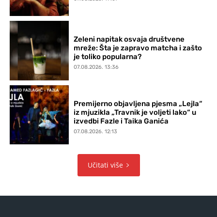
Zeleni napitak osvaja društvene
mreže: Šta je zapravo matcha i zašto
je toliko popularna?
07.08.2026. 13:36
Premijerno objavljena pjesma „Lejla“
iz mjuzikla „Travnik je voljeti lako“ u
izvedbi Fazle i Taika Ganića
07.08.2026. 12:13
Učitati više