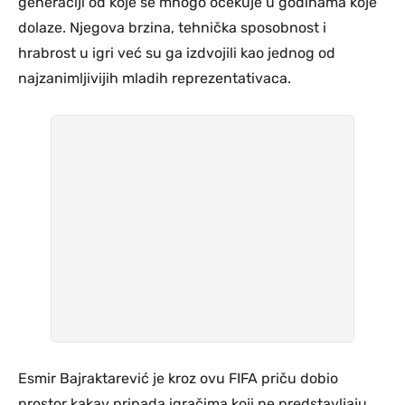
generaciji od koje se mnogo očekuje u godinama koje
dolaze. Njegova brzina, tehnička sposobnost i
hrabrost u igri već su ga izdvojili kao jednog od
najzanimljivijih mladih reprezentativaca.
Esmir Bajraktarević je kroz ovu FIFA priču dobio
prostor kakav pripada igračima koji ne predstavljaju