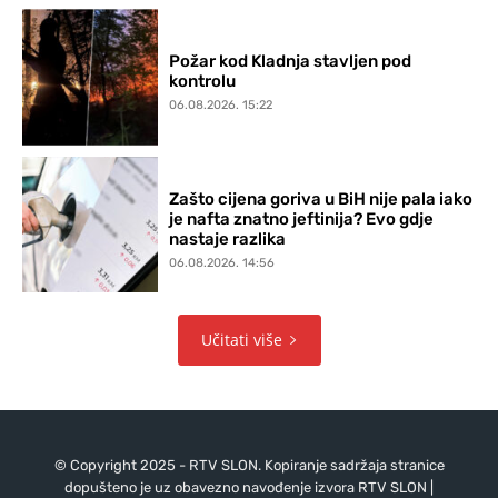
Požar kod Kladnja stavljen pod
kontrolu
06.08.2026. 15:22
Zašto cijena goriva u BiH nije pala iako
je nafta znatno jeftinija? Evo gdje
nastaje razlika
06.08.2026. 14:56
Učitati više
© Copyright 2025 - RTV SLON. Kopiranje sadržaja stranice
dopušteno je uz obavezno navođenje izvora RTV SLON |