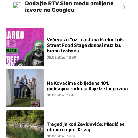
Dodajte RTV Slon među omiljene
›
izvore na Googleu
Večeras u Tuzli nastupa Marko Luis:
Street Food Stage donosi muziku,
hranu i zabavu
08.08.2026. 18:30
Na Kovačima obilježena 101.
godišnjica rođenja Alije Izetbegovića
08.08.2026. 17:45
Tragedija kod Zavidovića: Mladić se
utopio u rijeci Krivaji
08.08.2026. 17:07