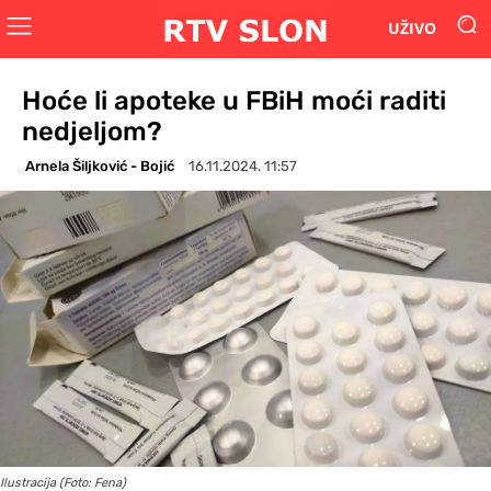
UŽIVO
Hoće li apoteke u FBiH moći raditi
nedjeljom?
Arnela Šiljković - Bojić
16.11.2024. 11:57
Ilustracija (Foto: Fena)