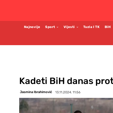
Najnovije
Sport
Vijesti
Tuzla I TK
BiH
Kadeti BiH danas prot
Jasmina Ibrahimović
13.11.2024. 11:56