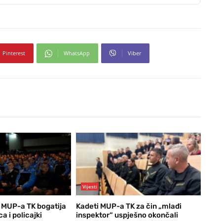
Pinterest
WhatsApp
Viber
Vijesti
e MUP-a TK bogatija
Kadeti MUP-a TK za čin „mlađi
a i policajki
inspektor“ uspješno okončali