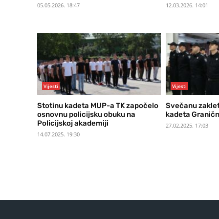
05.05.2026. 18:47
12.03.2026. 14:01
Vijesti
Vijesti
Stotinu kadeta MUP-a TK započelo
Svečanu zaklet
osnovnu policijsku obuku na
kadeta Granične
Policijskoj akademiji
27.02.2025. 17:03
14.07.2025. 19:30