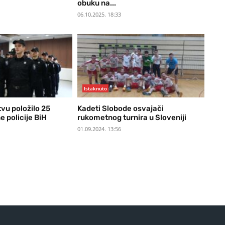
obuku na...
06.10.2025. 18:33
Istaknuto
vu položilo 25
Kadeti Slobode osvajači
 policije BiH
rukometnog turnira u Sloveniji
01.09.2024. 13:56