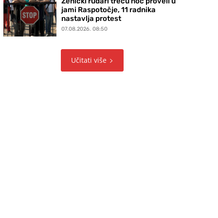
Zenički rudari treću noć proveli u
jami Raspotočje, 11 radnika
nastavlja protest
07.08.2026. 08:50
Učitati više