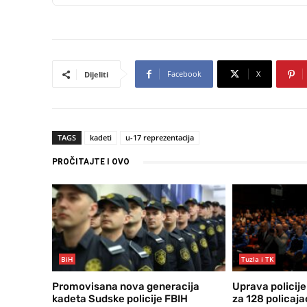
Facebook
X
Dijeliti
TAGS
kadeti
u-17 reprezentacija
PROČITAJTE I OVO
BiH
Tuzla i TK
Promovisana nova generacija
Uprava policij
kadeta Sudske policije FBIH
za 128 policajac