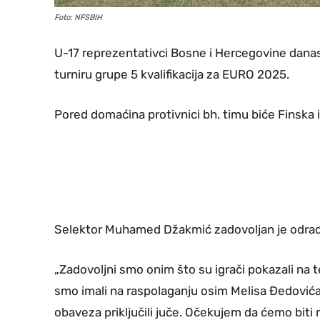
Foto: NFSBIH
U-17 reprezentativci Bosne i Hercegovine danas 
turniru grupe 5 kvalifikacija za EURO 2025.
Pored domaćina protivnici bh. timu biće Finska i
Selektor Muhamed Džakmić zadovoljan je odra
„Zadovoljni smo onim što su igrači pokazali na t
smo imali na raspolaganju osim Melisa Đedovića
obaveza priključili juče. Očekujem da ćemo biti