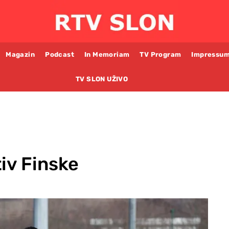
Magazin
Podcast
In Memoriam
TV Program
Impressu
TV SLON UŽIVO
iv Finske