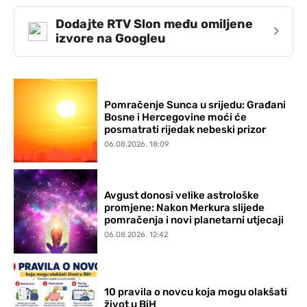
Dodajte RTV Slon među omiljene
›
izvore na Googleu
Pomračenje Sunca u srijedu: Građani
Bosne i Hercegovine moći će
posmatrati rijedak nebeski prizor
06.08.2026. 18:09
Avgust donosi velike astrološke
promjene: Nakon Merkura slijede
pomračenja i novi planetarni utjecaji
06.08.2026. 12:42
10 pravila o novcu koja mogu olakšati
život u BiH