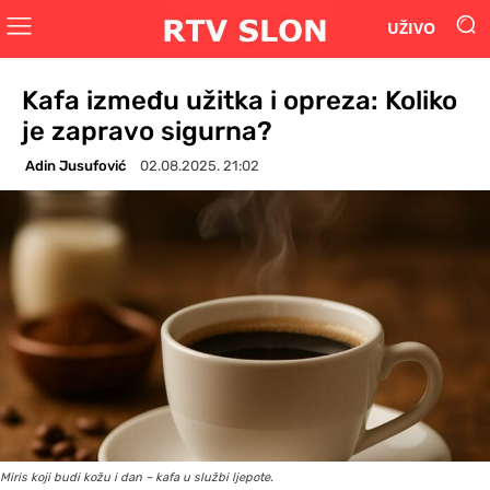
UŽIVO
Kafa između užitka i opreza: Koliko
je zapravo sigurna?
Adin Jusufović
02.08.2025. 21:02
Miris koji budi kožu i dan – kafa u službi ljepote.