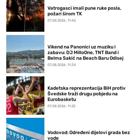
Vatrogasci imali pune ruke posla,
požari širom TK
07.08.2026. 11:42
Vikend na Panonici uz muziku i
zabavu: DJ MilloOne, TNT Band i
Belma Sakić na Beach Baru Odisej
07.08.2026. 11:34
Kadetska reprezentacija BiH protiv
Švedske traži drugu pobjedu na
Eurobasketu
07.08.2026. 11:25
Vodovod: Određeni dijelovi grada bez
vode