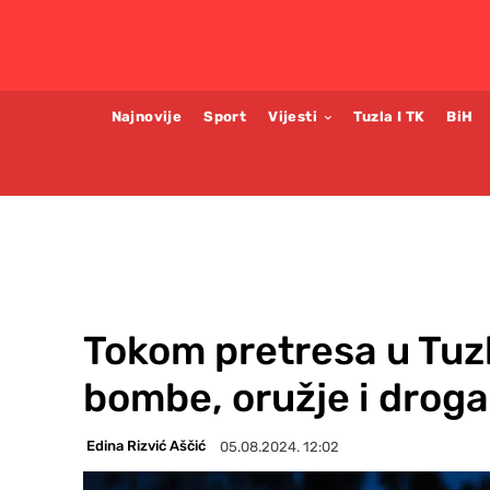
Najnovije
Sport
Vijesti
Tuzla I TK
BiH
Tokom pretresa u Tuz
bombe, oružje i droga
Edina Rizvić Aščić
05.08.2024. 12:02