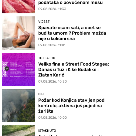
podataka o povučenom mesu
09.08.2026. 11:33
VIJESTI
Spavate osam sati, a opet se
budite umorni? Problem možda
nije u količini sna
09.08.2026. 11:01
TUZLA I TK
Veliko finale Street Food Stagea:
Danas u Tuzli Kike Budalike i
Zlatan Karić
09.08.2026. 10:30
BIH
Požar kod Konjica stavljen pod
kontrolu, aktivna još pojedina
žarišta
09.08.2026. 10:00
ISTAKNUTO