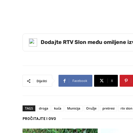
Dodajte RTV Slon među omiljene i
Facebook
X
Dijeliti
TAGS
droga
kuća
Municija
Oružje
pretresi
rtv slon
PROČITAJTE I OVO