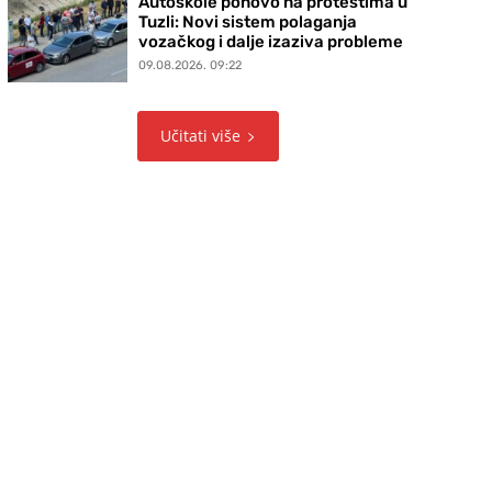
Autoškole ponovo na protestima u
Tuzli: Novi sistem polaganja
vozačkog i dalje izaziva probleme
09.08.2026. 09:22
Učitati više