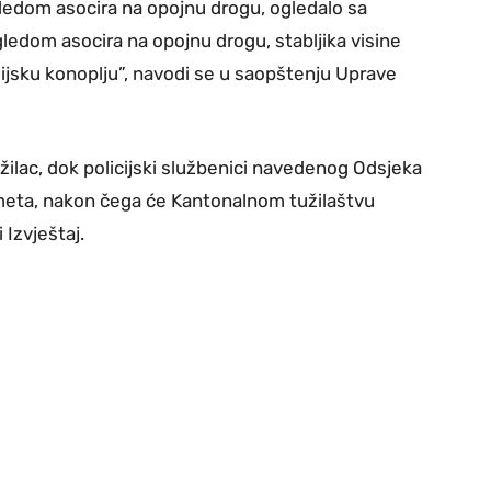
zgledom asocira na opojnu drogu, ogledalo sa
gledom asocira na opojnu drogu, stabljika visine
ijsku konoplju”, navodi se u saopštenju Uprave
žilac, dok policijski službenici navedenog Odsjeka
dmeta, nakon čega će Kantonalnom tužilaštvu
Izvještaj.