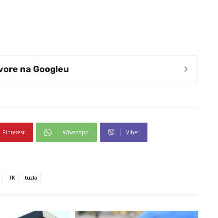
›
zvore na Googleu
Pinterest
WhatsApp
Viber
TK
tuzla