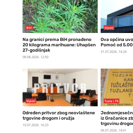
BiH
Vijesti
Na granici prema BiH pronađeno
Ova općina uvo
20 kilograma marihuane: Uhapšen
Pomoć od 5.000
27-godišnjak
31.07.2026. 14:24
08.08.2026. 12:50
Vijesti
Tuzla i TK
Određen pritvor zbog neovlaštene
Jednomjesečni
trgovine drogom i oružja
iz Gračanice z
trgovinu drog
10.07.2026. 16:23
06.07.2026. 14:01