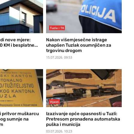
Tuzla i TK
di nove mjere:
Nakon višemjesečne istrage
 KM i besplatne...
uhapšen Tuzlak osumnjičen za
trgovinu drogom
15.07.2026. 09:53
Vijesti
 pritvor muškarcu
Izazivanje opće opasnosti u Tuzli:
bog sumnje na
Pretresom pronađena automatska
om
puška i municija
03.07.2026. 10:23