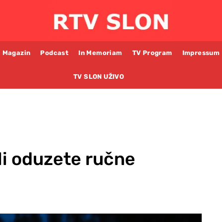
Magazin
Podcast
In Memoriam
TV Program
Impressum
TV SLON UŽIVO
li oduzete ručne