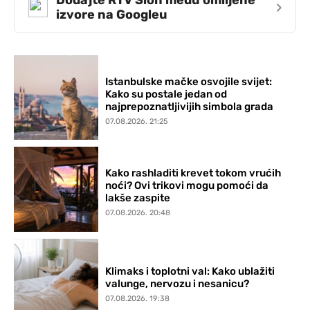
Dodajte RTV Slon među omiljene
›
izvore na Googleu
Istanbulske mačke osvojile svijet:
Kako su postale jedan od
najprepoznatljivijih simbola grada
07.08.2026. 21:25
Kako rashladiti krevet tokom vrućih
noći? Ovi trikovi mogu pomoći da
lakše zaspite
07.08.2026. 20:48
Klimaks i toplotni val: Kako ublažiti
valunge, nervozu i nesanicu?
07.08.2026. 19:38