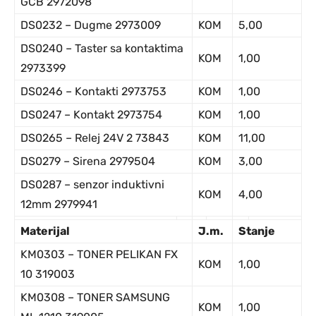
GCB 2972098
DS0232 – Dugme 2973009
KOM
5,00
DS0240 – Taster sa kontaktima
KOM
1,00
2973399
DS0246 – Kontakti 2973753
KOM
1,00
DS0247 – Kontakt 2973754
KOM
1,00
DS0265 – Relej 24V 2 73843
KOM
11,00
DS0279 – Sirena 2979504
KOM
3,00
DS0287 – senzor induktivni
KOM
4,00
12mm 2979941
Ma
terijal
J
.m.
Stanje
KM0303 – TONER PELIKAN FX
KOM
1,00
10 319003
KM0308 – TONER SAMSUNG
KOM
1,00