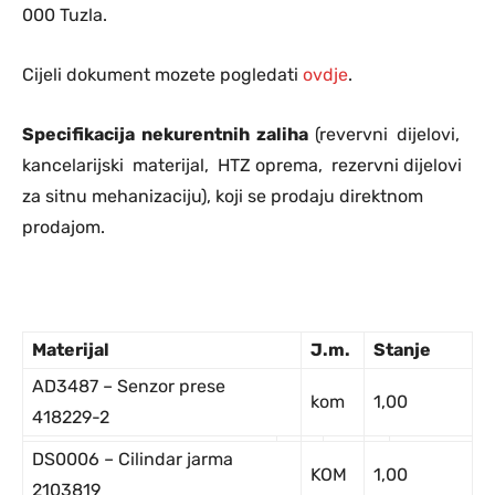
000 Tuzla.
Cijeli dokument mozete pogledati
ovdje
.
Sp
ec
ifikacija nekurentnih zaliha
(revervni dijelovi,
kancelarijski materijal, HTZ oprema, rezervni dijelovi
za sitnu mehanizaciju), koji se prodaju direktnom
prodajom.
Ma
terijal
J
.m.
Stanje
AD3487 – Senzor prese
kom
1,00
418229-2
DS0006 – Cilindar jarma
KOM
1,00
2103819