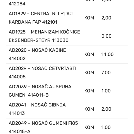
412084
AD1829 – CENTRALNI LEŢAJ
KOM
2,00
KARDANA FAP 412101
AD1925 – MEHANIZAM KOĈNICE-
0,00
EKSENDER-STEYR 413030
AD2020 – NOSAĈ KABINE
KOM
14,00
414002
AD2029 – NOSAĈ ĈETVRTASTI
KOM
7,00
414005
AD2039 – NOSAĈ AUSPUHA
KOM
1,00
GUMENI 414011-B
AD2041 – NOSAĈ GIBNJA
KOM
2,00
414013
AD2049 – NOSAĈ GUMENI FI85
KOM
1,00
414015-A