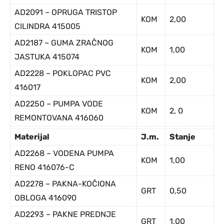
AD2091 – OPRUGA TRISTOP
KOM
2,00
CILINDRA 415005
AD2187 – GUMA ZRAĈNOG
KOM
1,00
JASTUKA 415074
AD2228 – POKLOPAC PVC
KOM
2,00
416017
AD2250 – PUMPA VODE
KOM
2, 0
REMONTOVANA 416060
Ma
terijal
J
.m.
Stanje
AD2268 – VODENA PUMPA
KOM
1,00
RENO 416076-C
AD2278 – PAKNA-KOĈIONA
GRT
0,50
OBLOGA 416090
AD2293 – PAKNE PREDNJE
GRT
1,00