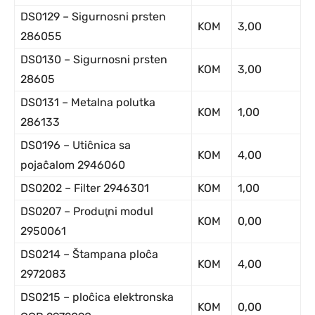
DS0129 – Sigurnosni prsten
KOM
3,00
286055
DS0130 – Sigurnosni prsten
KOM
3,00
28605
DS0131 – Metalna polutka
KOM
1,00
286133
DS0196 – Utiĉnica sa
KOM
4,00
pojaĉalom 2946060
DS0202 – Filter 2946301
KOM
1,00
DS0207 – Produţni modul
KOM
0,00
2950061
DS0214 – Štampana ploĉa
KOM
4,00
2972083
DS0215 – ploĉica elektronska
KOM
0,00