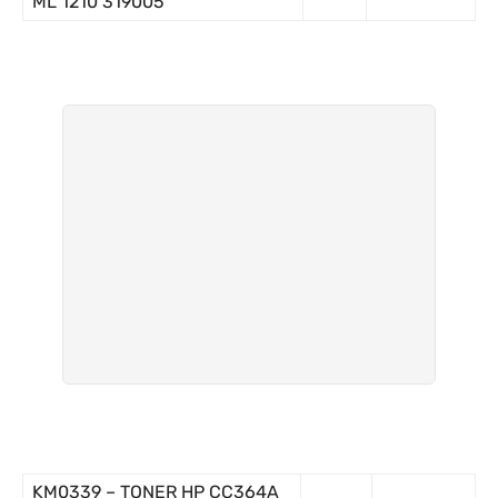
ML 1210 319005
KM0339 – TONER HP CC364A