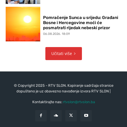
Pomračenje Sunca u srijedu: Građani
Bosne i Hercegovine moći će
posmatrati rijedak nebeski prizor
06.08.2026. 18:09
Učitati više
© Copyright 2025 - RTV SLON. Kopiranje sadržaja stranice
dopušteno je uz obavezno navođenje izvora RTV SLON |
Kontaktirajte nas:
rtvslon@rtvslon.ba