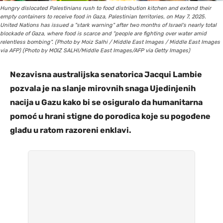
Hungry dislocated Palestinians rush to food distribution kitchen and extend their
empty containers to receive food in Gaza, Palestinian territories, on May 7, 2025.
United Nations has issued a "stark warning" after two months of Israel's nearly total
blockade of Gaza, where food is scarce and "people are fighting over water amid
relentless bombing". (Photo by Moiz Salhi / Middle East Images / Middle East Images
via AFP) (Photo by MOIZ SALHI/Middle East Images/AFP via Getty Images)
Nezavisna australijska senatorica Jacqui Lambie
pozvala je na slanje mirovnih snaga Ujedinjenih
nacija u Gazu kako bi se osiguralo da humanitarna
pomoć u hrani stigne do porodica koje su pogođene
glađu u ratom razoreni enklavi.