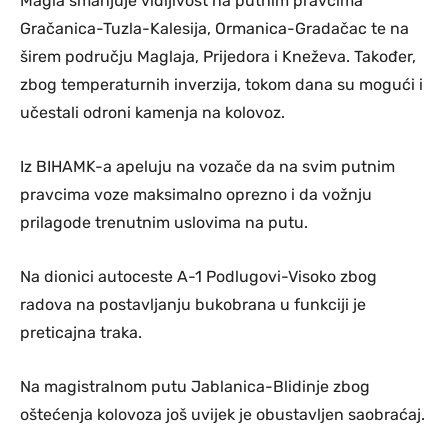
Magla smanjuje vidljivost na putnim pravcima
Gračanica-Tuzla-Kalesija, Ormanica-Gradačac te na
širem području Maglaja, Prijedora i Kneževa. Također,
zbog temperaturnih inverzija, tokom dana su mogući i
učestali odroni kamenja na kolovoz.
Iz BIHAMK-a apeluju na vozače da na svim putnim
pravcima voze maksimalno oprezno i da vožnju
prilagode trenutnim uslovima na putu.
Na dionici autoceste A-1 Podlugovi-Visoko zbog
radova na postavljanju bukobrana u funkciji je
preticajna traka.
Na magistralnom putu Jablanica-Blidinje zbog
oštećenja kolovoza još uvijek je obustavljen saobraćaj.