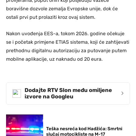
provjerama, poput onih koji posjeduju važeće
boravišne dozvole zemalja Evropske unije, dok će
ostali prvi put prolaziti kroz ovaj sistem.
Nakon uvođenja EES-a, tokom 2026. godine očekuje
se i početak primjene ETIAS sistema, koji će zahtijevati
prethodnu digitalnu autorizaciju za putovanje putem
mobilne aplikacije, uz naknadu od 20 eura.
Dodajte RTV Slon među omiljene
›
izvore na Googleu
Teška nesreća kod Hadžića: Smrtni
slučaj motocikliste na M-17