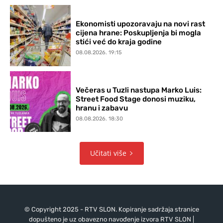
Ekonomisti upozoravaju na novi rast
cijena hrane: Poskupljenja bi mogla
stići već do kraja godine
08.08.2026. 19:15
Večeras u Tuzli nastupa Marko Luis:
Street Food Stage donosi muziku,
hranu i zabavu
08.08.2026. 18:30
Učitati više
© Copyright 2025 - RTV SLON. Kopiranje sadržaja stranice
dopušteno je uz obavezno navođenje izvora RTV SLON |