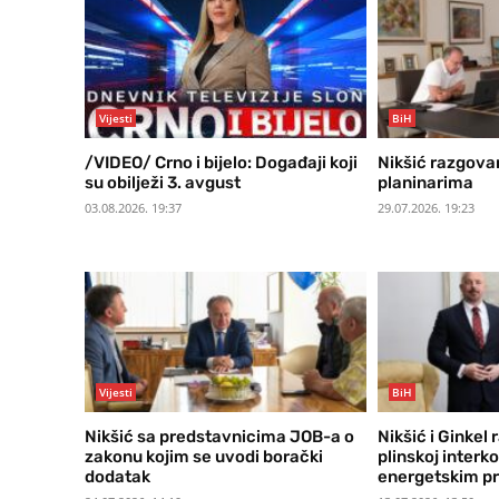
Vijesti
BiH
/VIDEO/ Crno i bijelo: Događaji koji
Nikšić razgovar
su obilježi 3. avgust
planinarima
03.08.2026. 19:37
29.07.2026. 19:23
Vijesti
BiH
Nikšić sa predstavnicima JOB-a o
Nikšić i Ginkel
zakonu kojim se uvodi borački
plinskoj interko
dodatak
energetskim p