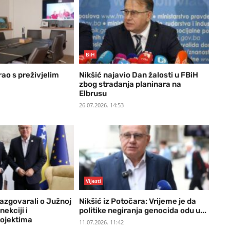
BiH
ao s preživjelim
Nikšić najavio Dan žalosti u FBiH
zbog stradanja planinara na
Elbrusu
26.07.2026. 14:53
Vijesti
 razgovarali o Južnoj
Nikšić iz Potočara: Vrijeme je da
nekciji i
politike negiranja genocida odu u...
rojektima
11.07.2026. 11:42