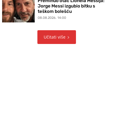
Preminuo otac Lionela Messija:
Jorge Messi izgubio bitku s
teškom bolešću
08.08.2026. 14:00
Učitati više