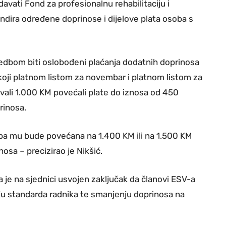
 davati Fond za profesionalnu rehabilitaciju i
undira određene doprinose i dijelove plata osoba s
edbom biti oslobođeni plaćanja dodatnih doprinosa
koji platnom listom za novembar i platnom listom za
ivali 1.000 KM povećali plate do iznosa od 450
rinosa.
 pa mu bude povećana na 1.400 KM ili na 1.500 KM
nosa – precizirao je Nikšić.
 je na sjednici usvojen zaključak da članovi ESV-a
ju standarda radnika te smanjenju doprinosa na