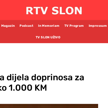
Magazin
Podcast
In Memoriam
TV Program
Impressum
TV SLON UŽIVO
a dijela doprinosa za
eko 1.000 KM