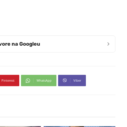
›
zvore na Googleu
Pinterest
WhatsApp
Viber