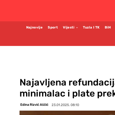
Najnovije
Sport
Vijesti
Tuzla I TK
BiH
Najavljena refundacij
minimalac i plate pr
Edina Rizvić Aščić
23.01.2025. 08:10