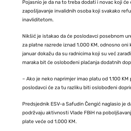
Pojasnio je da na to treba dodati i novac koji će
zapošljavanje invalidnih osoba koji svakako ref
inavliditetom.
Nikšić je istakao da će poslodavci posebnom ur
za platne razrede iznad 1.000 KM, odnosno oni 
januar dokažu da su radnicima koji su već zarađ
maraka bit će oslobođeni plaćanja dodatnih dop
– Ako je neko naprimjer imao platu od 1.100 KM
poslodavci će za tu razliku biti oslobođeni dopri
Predsjednik ESV-a Safudin Čengić naglasio je da
podržvaju aktivnosti Vlade FBiH na poboljšavan
plate veće od 1.000 KM.