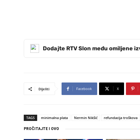
Dodajte RTV Slon među omiljene i
Facebook
X
Dijeliti
TAGS
minimalna plata
Nermin Nikšić
refundacija troškova
PROČITAJTE I OVO