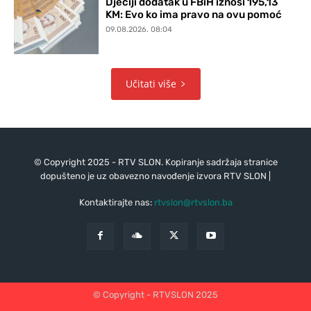
Dječiji dodatak u FBiH iznosi 195,13
KM: Evo ko ima pravo na ovu pomoć
09.08.2026. 08:04
Učitati više
© Copyright 2025 - RTV SLON. Kopiranje sadržaja stranice
dopušteno je uz obavezno navođenje izvora RTV SLON |
Kontaktirajte nas:
rtvslon@rtvslon.ba
© Copyright - RTVSLON 2025