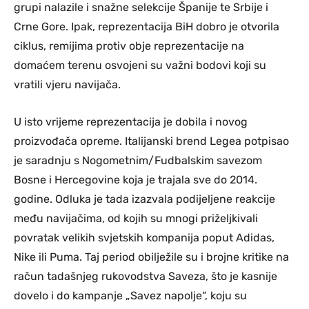
grupi nalazile i snažne selekcije Španije te Srbije i
Crne Gore. Ipak, reprezentacija BiH dobro je otvorila
ciklus, remijima protiv obje reprezentacije na
domaćem terenu osvojeni su važni bodovi koji su
vratili vjeru navijača.
U isto vrijeme reprezentacija je dobila i novog
proizvođača opreme. Italijanski brend
Legea
potpisao
je saradnju s Nogometnim/Fudbalskim savezom
Bosne i Hercegovine koja je trajala sve do 2014.
godine. Odluka je tada izazvala podijeljene reakcije
među navijačima, od kojih su mnogi priželjkivali
povratak velikih svjetskih kompanija poput
Adidas
,
Nike
ili
Puma
. Taj period obilježile su i brojne kritike na
račun tadašnjeg rukovodstva Saveza, što je kasnije
dovelo i do kampanje „Savez napolje“, koju su