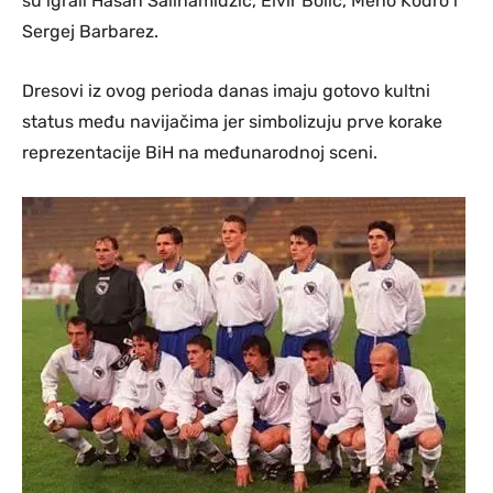
su igrali Hasan Salihamidžić, Elvir Bolić, Meho Kodro i
Sergej Barbarez.
Dresovi iz ovog perioda danas imaju gotovo kultni
status među navijačima jer simbolizuju prve korake
reprezentacije BiH na međunarodnoj sceni.