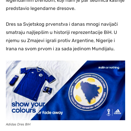
legendarnim brendom, koji nam je par sedmica kasnije
predstavio legendarne dresove.
Dres sa Svjetskog prvenstva i danas mnogi navijači
smatraju najljepšim u historiji reprezentacije BiH. U
njemu su Zmajevi igrali protiv Argentine, Nigerije i
Irana na svom prvom i za sada jedinom Mundijalu.
Adidas Dres BiH