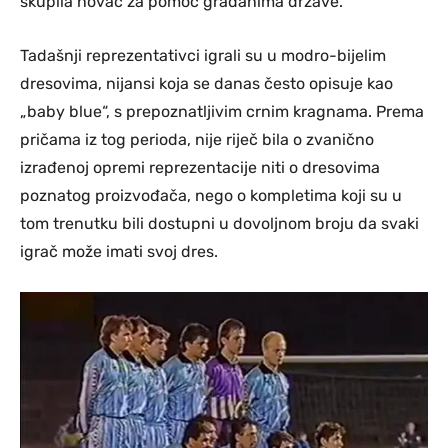
skupila novac za pomoć građanima države.
Tadašnji reprezentativci igrali su u modro-bijelim
dresovima, nijansi koja se danas često opisuje kao
„baby blue“, s prepoznatljivim crnim kragnama. Prema
pričama iz tog perioda, nije riječ bila o zvanično
izrađenoj opremi reprezentacije niti o dresovima
poznatog proizvođača, nego o kompletima koji su u
tom trenutku bili dostupni u dovoljnom broju da svaki
igrač može imati svoj dres.