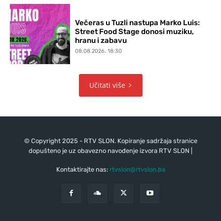
Večeras u Tuzli nastupa Marko Luis:
Street Food Stage donosi muziku,
hranu i zabavu
08.08.2026. 18:30
Učitati više
© Copyright 2025 - RTV SLON. Kopiranje sadržaja stranice
dopušteno je uz obavezno navođenje izvora RTV SLON |
Kontaktirajte nas:
rtvslon@rtvslon.ba