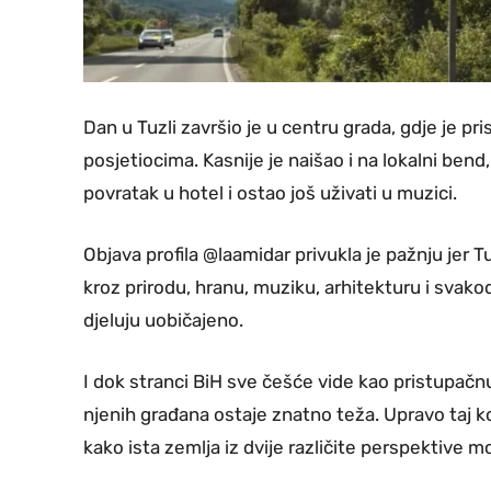
Dan u Tuzli završio je u centru grada, gdje je p
posjetiocima. Kasnije je naišao i na lokalni ben
povratak u hotel i ostao još uživati u muzici.
Objava profila @laamidar privukla je pažnju jer Tu
kroz prirodu, hranu, muziku, arhitekturu i svak
djeluju uobičajeno.
I dok stranci BiH sve češće vide kao pristupačnu
njenih građana ostaje znatno teža. Upravo taj ko
kako ista zemlja iz dvije različite perspektive 