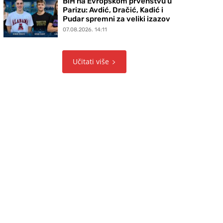
BiH na Evropskom prvenstvu u
Parizu: Avdić, Dračić, Kadić i
Pudar spremni za veliki izazov
07.08.2026. 14:11
Učitati više