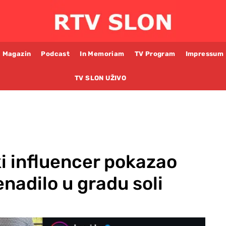
Magazin
Podcast
In Memoriam
TV Program
Impressum
TV SLON UŽIVO
ski influencer pokazao
enadilo u gradu soli