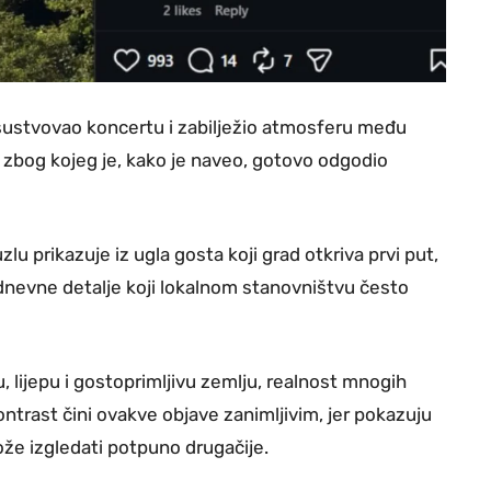
risustvovao koncertu i zabilježio atmosferu među
d, zbog kojeg je, kako je naveo, gotovo odgodio
zlu prikazuje iz ugla gosta koji grad otkriva prvi put,
odnevne detalje koji lokalnom stanovništvu često
, lijepu i gostoprimljivu zemlju, realnost mnogih
ntrast čini ovakve objave zanimljivim, jer pokazuju
može izgledati potpuno drugačije.