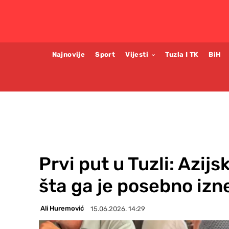
Najnovije
Sport
Vijesti
Tuzla I TK
BiH
Prvi put u Tuzli: Azij
šta ga je posebno izn
Ali Huremović
15.06.2026. 14:29