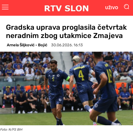
UŽIVO
Gradska uprava proglasila četvrtak
neradnim zbog utakmice Zmajeva
Arnela Šiljković - Bojić
30.06.2026. 16:13
Foto: N/FS BiH