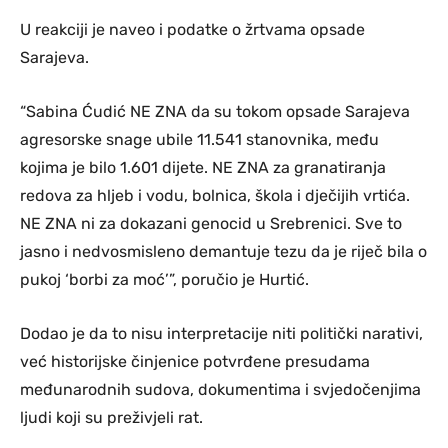
U reakciji je naveo i podatke o žrtvama opsade
Sarajeva.
“Sabina Ćudić NE ZNA da su tokom opsade Sarajeva
agresorske snage ubile 11.541 stanovnika, među
kojima je bilo 1.601 dijete. NE ZNA za granatiranja
redova za hljeb i vodu, bolnica, škola i dječijih vrtića.
NE ZNA ni za dokazani genocid u Srebrenici. Sve to
jasno i nedvosmisleno demantuje tezu da je riječ bila o
pukoj ‘borbi za moć’”, poručio je Hurtić.
Dodao je da to nisu interpretacije niti politički narativi,
već historijske činjenice potvrđene presudama
međunarodnih sudova, dokumentima i svjedočenjima
ljudi koji su preživjeli rat.