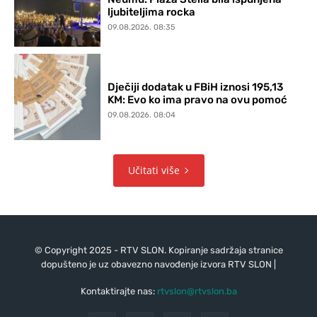
ljubiteljima rocka
09.08.2026. 08:35
Dječiji dodatak u FBiH iznosi 195,13
KM: Evo ko ima pravo na ovu pomoć
09.08.2026. 08:04
Učitati više
© Copyright 2025 - RTV SLON. Kopiranje sadržaja stranice
dopušteno je uz obavezno navođenje izvora RTV SLON |
Kontaktirajte nas:
rtvslon@rtvslon.ba