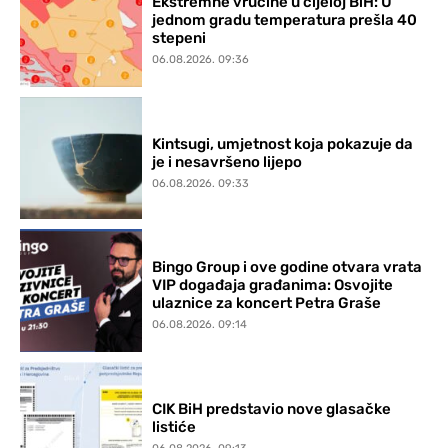
Ekstremne vrućine u cijeloj BiH: U
jednom gradu temperatura prešla 40
stepeni
06.08.2026. 09:36
Kintsugi, umjetnost koja pokazuje da
je i nesavršeno lijepo
06.08.2026. 09:33
Bingo Group i ove godine otvara vrata
VIP događaja građanima: Osvojite
ulaznice za koncert Petra Graše
06.08.2026. 09:14
CIK BiH predstavio nove glasačke
listiće