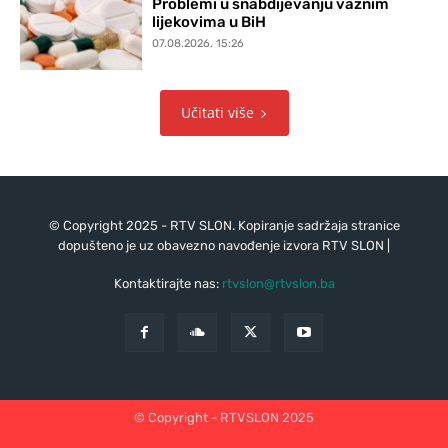
Problemi u snabdijevanju važnim
lijekovima u BiH
07.08.2026. 15:26
Učitati više
© Copyright 2025 - RTV SLON. Kopiranje sadržaja stranice
dopušteno je uz obavezno navođenje izvora RTV SLON |
Kontaktirajte nas:
rtvslon@rtvslon.ba
© Copyright - RTVSLON 2025