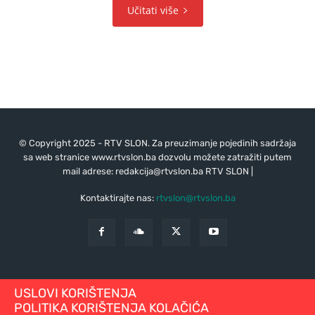
Učitati više
© Copyright 2025 - RTV SLON. Za preuzimanje pojedinih sadržaja
sa web stranice www.rtvslon.ba dozvolu možete zatražiti putem
mail adrese:
redakcija@rtvslon.ba
RTV SLON |
Kontaktirajte nas:
rtvslon@rtvslon.ba
USLOVI KORIŠTENJA
POLITIKA KORIŠTENJA KOLAČIĆA