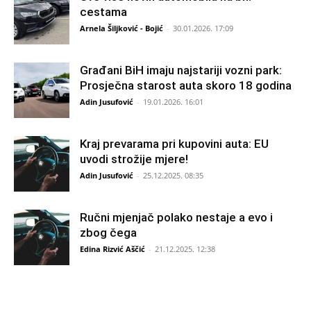
cestama
Arnela Šiljković - Bojić
-
30.01.2026. 17:09
Građani BiH imaju najstariji vozni park:
Prosječna starost auta skoro 18 godina
Adin Jusufović
-
19.01.2026. 16:01
Kraj prevarama pri kupovini auta: EU
uvodi strožije mjere!
Adin Jusufović
-
25.12.2025. 08:35
Ručni mjenjač polako nestaje a evo i
zbog čega
Edina Rizvić Aščić
-
21.12.2025. 12:38