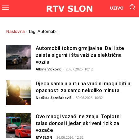
UŽIVO
Naslovna
›
Tag: Automobili
Automobil tokom grmljavine: Da li ste
zaista sigurni i šta važi za električna
vozila
Albina Vicković
-
23.07.2026. 10:12
Djeca sama u autu na vrućini mogu biti u
opasnosti za samo nekoliko minuta
Nedžida Sprečaković
-
30.06.2026. 10:32
Ovo mnogi vozači ne znaju: Toplotni
talas donosi i jedan skriveni rizik za
vozače
RTV SLON
-
26.06.2026. 12:32