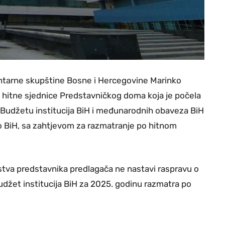
tarne skupštine Bosne i Hercegovine Marinko
k hitne sjednice Predstavničkog doma koja je počela
 o Budžetu institucija BiH i međunarodnih obaveza BiH
vo BiH, sa zahtjevom za razmatranje po hitnom
ustva predstavnika predlagača ne nastavi raspravu o
udžet institucija BiH za 2025. godinu razmatra po