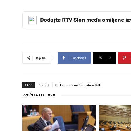
Dodajte RTV Slon među omiljene i
Facebook
X
Dijeliti
TAGS
Budžet
Parlamentarna SKupština BiH
PROČITAJTE I OVO