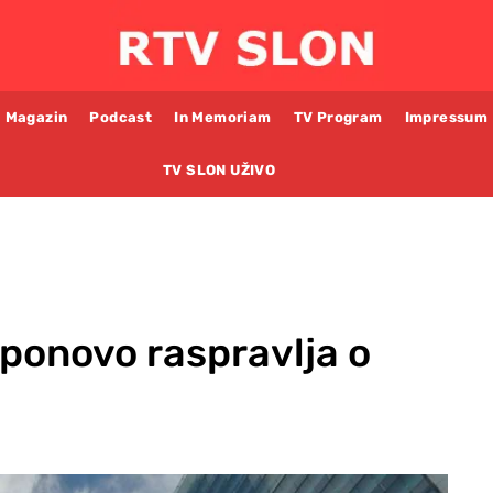
Magazin
Podcast
In Memoriam
TV Program
Impressum
TV SLON UŽIVO
ponovo raspravlja o