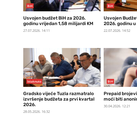
BiH
BiH
Usvojen budžet BiH za 2026.
Usvojen Budžet 
godinu vrijedan 1,58 milijardi KM
2026. godinu u 
27.07.2026. 14:11
22.07.2026. 14:52
Istaknuto
BiH
Gradsko vijeće Tuzla razmatralo
Prepaid brojevi
izvršenje budžeta za prvi kvartal
moći biti anon
2026.
30.04.2026. 12:21
28.05.2026. 16:32