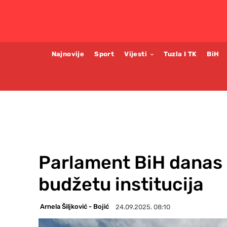
Najnovije
Sport
Vijesti
Tuzla I TK
BiH
Parlament BiH danas 
budžetu institucija
Arnela Šiljković - Bojić
24.09.2025. 08:10