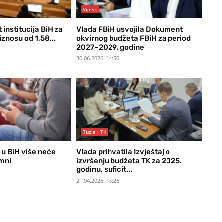
Vijesti
institucija BiH za
Vlada FBiH usvojila Dokument
iznosu od 1,58...
okvirnog budžeta FBiH za period
2027–2029. godine
30.06.2026. 14:50
Tuzla i TK
 u BiH više neće
Vlada prihvatila Izvještaj o
imni
izvršenju budžeta TK za 2025.
godinu, suficit...
21.04.2026. 15:26