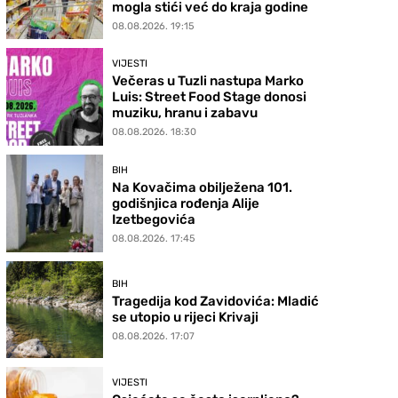
mogla stići već do kraja godine
08.08.2026. 19:15
VIJESTI
Večeras u Tuzli nastupa Marko
Luis: Street Food Stage donosi
muziku, hranu i zabavu
08.08.2026. 18:30
BIH
Na Kovačima obilježena 101.
godišnjica rođenja Alije
Izetbegovića
08.08.2026. 17:45
BIH
Tragedija kod Zavidovića: Mladić
se utopio u rijeci Krivaji
08.08.2026. 17:07
VIJESTI