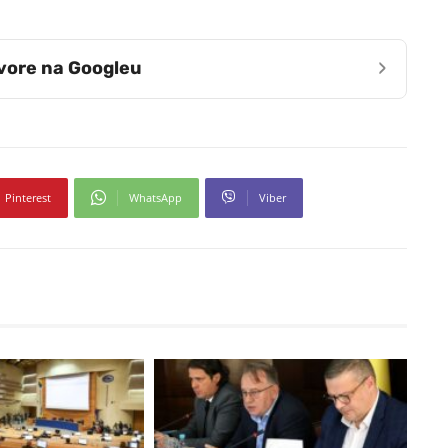
›
zvore na Googleu
Pinterest
WhatsApp
Viber