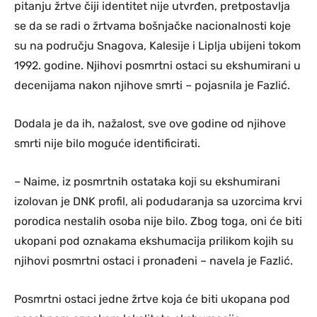
pitanju žrtve čiji identitet nije utvrđen, pretpostavlja
se da se radi o žrtvama bošnjačke nacionalnosti koje
su na području Snagova, Kalesije i Liplja ubijeni tokom
1992. godine. Njihovi posmrtni ostaci su ekshumirani u
decenijama nakon njihove smrti – pojasnila je Fazlić.
Dodala je da ih, nažalost, sve ove godine od njihove
smrti nije bilo moguće identificirati.
– Naime, iz posmrtnih ostataka koji su ekshumirani
izolovan je DNK profil, ali podudaranja sa uzorcima krvi
porodica nestalih osoba nije bilo. Zbog toga, oni će biti
ukopani pod oznakama ekshumacija prilikom kojih su
njihovi posmrtni ostaci i pronađeni – navela je Fazlić.
Posmrtni ostaci jedne žrtve koja će biti ukopana pod