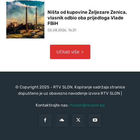
Ništa od kupovine Željezare Zenica,
vlasnik odbio oba prijedloga Vlade
FBiH
05.08.2026. 16:21
Učitati više
© Copyright 2025 - RTV SLON. Kopiranje sadržaja stranice
dopušteno je uz obavezno navođenje izvora RTV SLON |
Kontaktirajte nas:
rtvslon@rtvslon.ba