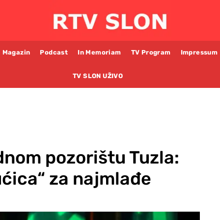
Magazin
Podcast
In Memoriam
TV Program
Impressum
TV SLON UŽIVO
dnom pozorištu Tuzla:
ćica“ za najmlađe