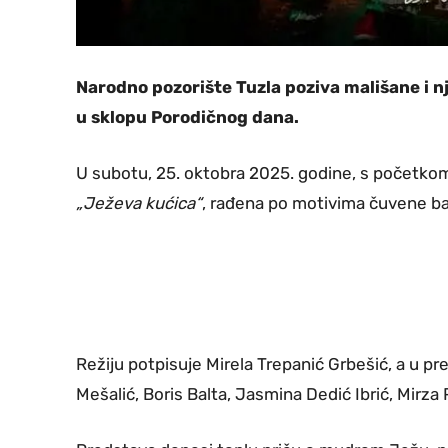
Narodno pozorište Tuzla poziva mališane i n
u sklopu Porodičnog dana.
U subotu, 25. oktobra 2025. godine, s početkom 
„Ježeva kućica“
, rađena po motivima čuvene b
Režiju potpisuje Mirela Trepanić Grbešić, a u p
Mešalić, Boris Balta, Jasmina Dedić Ibrić, Mirza 