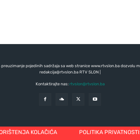
preuzimanje pojedinih sadržaja sa web stranice www.rtvslon.ba dozvolu mo
redakcija@rtvslon.ba
RTV SLON |
Kontaktirajte nas:
rtvslon@rtvslon.ba
KORIŠTENJA KOLAČIĆA
POLITIKA PRIVATNOSTI