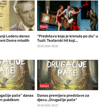
Vijesti
anji Lederu danas
“Predstava koja je krenula po zlu” u
ceni Doma mladih
Tuzli: Teatarski hit koji...
20.05.2026. 08:20
Kultura
gačije pače” danas
Danas premijera predstave za
om publikom
djecu „Drugačije pače“
30.04.2026. 09:27