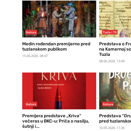
Kultura
Tuzla i TK
Medin rođendan premijerno pred
Predstava o Fr
tuzlanskom publikom
na Kamernoj s
Tuzla
15.06.2026. 08:47
08.06.2026. 13:49
Kultura
Kultura
Premijera predstave „Kriva“
Predstava “Dru
večeras u BKC-u: Priča o nasilju,
pred tuzlansk
šutnji i...
10.05.2026. 11:26