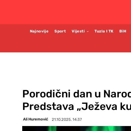
Najnovije
Sport
Vijesti
Tuzla I TK
BiH
Porodični dan u Naro
Predstava „Ježeva ku
Ali Huremović
21.10.2025. 14:37