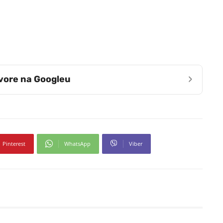
›
zvore na Googleu
Pinterest
WhatsApp
Viber