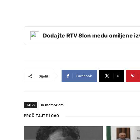
Dodajte RTV Slon među omiljene i
Facebook
X
Dijeliti
TAGS
In memoriam
PROČITAJTE I OVO