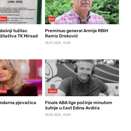
Slon
BiH
ašnji tužilac
Preminuo general Armije RBiH
žilaštva TK Mirsad
Ramiz Dreković
28.07.2026. 10:09
Slon
Sport
ndarna pjevačica
Finale ABA lige počinje minutom
šutnje u čast Edina Avdića
04.06.2026. 18:03