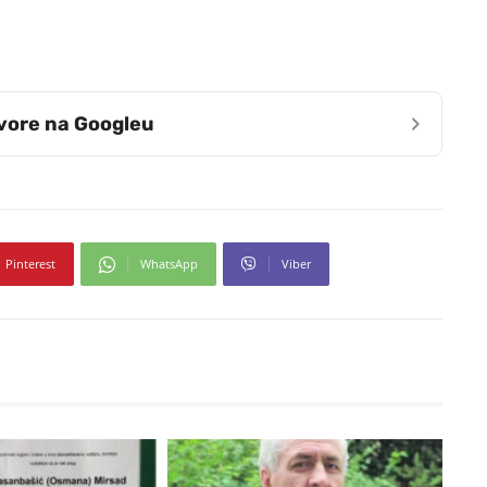
›
zvore na Googleu
Pinterest
WhatsApp
Viber