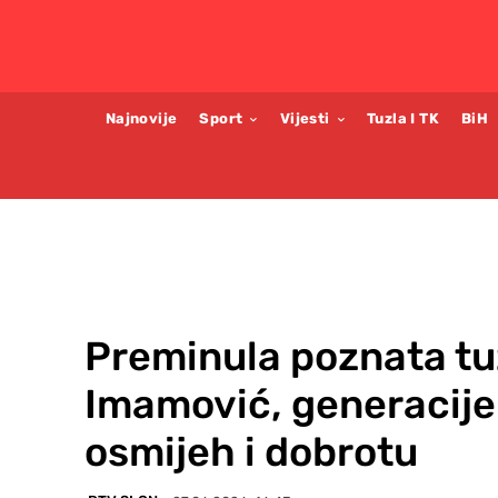
Najnovije
Sport
Vijesti
Tuzla I TK
BiH
Preminula poznata tu
Imamović, generacije
osmijeh i dobrotu