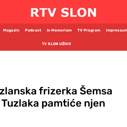
Magazin
Podcast
In Memoriam
TV Program
Impressu
TV SLON UŽIVO
zlanska frizerka Šemsa
 Tuzlaka pamtiće njen