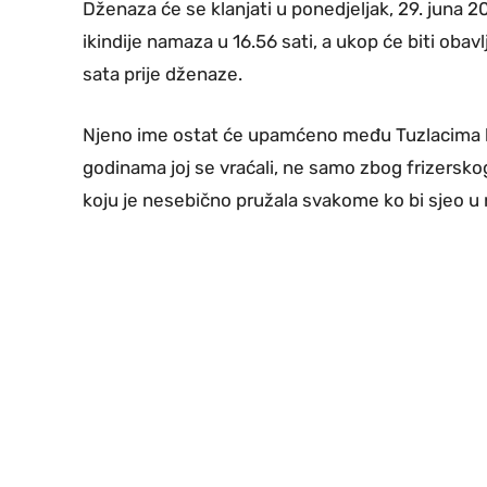
Dženaza će se klanjati u ponedjeljak, 29. juna 20
ikindije namaza u 16.56 sati, a ukop će biti obav
sata prije dženaze.
Njeno ime ostat će upamćeno među Tuzlacima koj
godinama joj se vraćali, ne samo zbog frizerskog
koju je nesebično pružala svakome ko bi sjeo u 