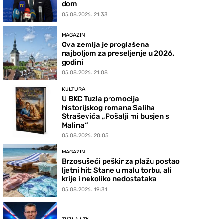
dom
05.08.2026. 21:33
MAGAZIN
Ova zemlja je proglašena
najboljom za preseljenje u 2026.
godini
05.08.2026. 21:08
KULTURA
U BKC Tuzla promocija
historijskog romana Saliha
Straševića „Pošalji mi busjen s
Malina“
05.08.2026. 20:05
MAGAZIN
Brzosušeći peškir za plažu postao
ljetni hit: Stane u malu torbu, ali
krije i nekoliko nedostataka
05.08.2026. 19:31