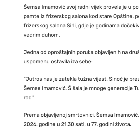
Šemsa Imamović svoj radni vijek provela je u po
pamte iz frizerskog salona kod stare Opštine, p
frizerskog salona Širli, gdje je godinama dočeki
vedrim duhom.
Jedna od oproštajnih poruka objavljenih na dru
uspomenu ostavila iza sebe:
“Jutros nas je zatekla tužna vijest. Sinoć je pr
Šemse Imamović. Šišala je mnoge generacije Tuzl
rod.”
Prema objavljenoj smrtovnici, Šemsa Imamović, r
2026. godine u 21.30 sati, u 77. godini života.