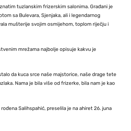
znatim tuzlanskim frizerskim salonima. Građani je
otom sa Bulevara, Sjenjaka, ali i legendarnog
vala mušterije svojim osmijehom, toplom riječju i
štvenim mrežama najbolje opisuje kakvu je
estalo da kuca srce naše majstorice, naše drage tete
aka. Nama je bila više od frizerke, bila nam je kao
ođena Salihspahić, preselila je na ahiret 26. juna