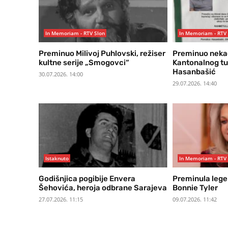
In Memoriam - RTV Slon
In Memoriam - RTV 
Preminuo Milivoj Puhlovski, režiser
Preminuo nekad
kultne serije „Smogovci“
Kantonalnog tu
Hasanbašić
30.07.2026. 14:00
29.07.2026. 14:40
Istaknuto
In Memoriam - RTV 
Godišnjica pogibije Envera
Preminula lege
Šehovića, heroja odbrane Sarajeva
Bonnie Tyler
27.07.2026. 11:15
09.07.2026. 11:42