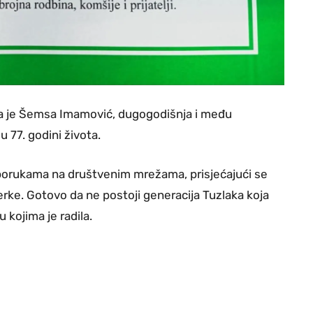
da je Šemsa Imamović, dugogodišnja i među
 77. godini života.
 porukama na društvenim mrežama, prisjećajući se
erke. Gotovo da ne postoji generacija Tuzlaka koja
 kojima je radila.